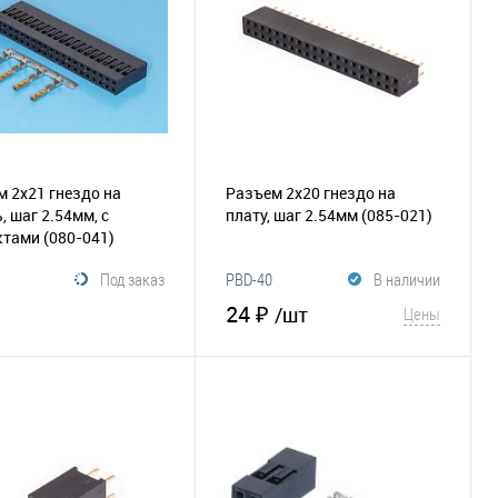
 2х21 гнездо на
Разъем 2х20 гнездо на
, шаг 2.54мм, с
плату, шаг 2.54мм
(085-021)
ктами
(080-041)
Под заказ
PBD-40
В наличии
24 ₽
/шт
Цены
В корзину
В корзину
збранное
Сравнение
В избранное
Сравнение