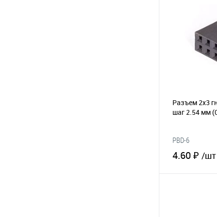
В избранное
Разъем 2х3 гн
шаг 2.54 мм
(
PBD-6
4.60 ₽
/шт
В 
В избранное