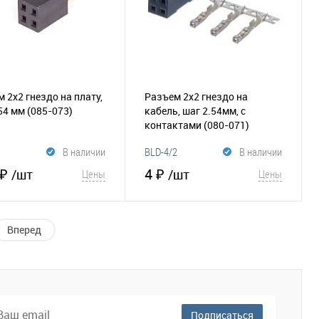
 2х2 гнездо на плату,
Разъем 2х2 гнездо на
.54 мм
(085-073)
кабель, шаг 2.54мм, с
контактами
(080-071)
В наличии
BLD-4/2
В наличии
 ₽
4 ₽
/шт
/шт
Цены
Цены
В корзину
В корзину
Вперед
збранное
Сравнение
В избранное
Сравнение
Подписаться