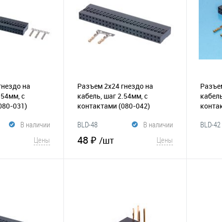
гнездо на
Разъем 2х24 гнездо на
Разъем
.54мм, с
кабель, шаг 2.54мм, с
кабель
080-031)
контактами
(080-042)
конта
В наличии
BLD-48
В наличии
BLD-42
48 ₽
/шт
Цены
Цены
корзину
В корзину
В и
Сравнение
В избранное
Сравнение