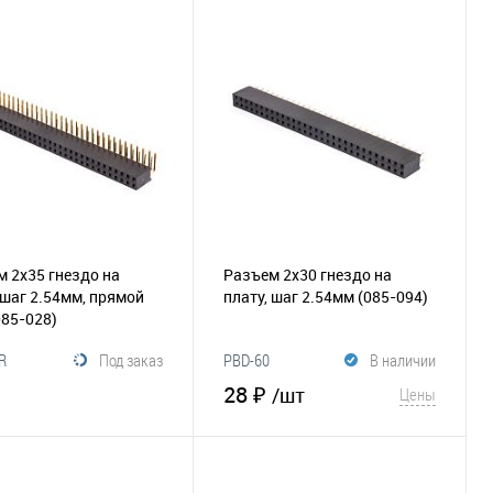
В корзину
В корзину
збранное
Сравнение
В избранное
Сравнение
 2х35 гнездо на
Разъем 2х30 гнездо на
 шаг 2.54мм, прямой
плату, шаг 2.54мм
(085-094)
085-028)
R
Под заказ
PBD-60
В наличии
28 ₽
/шт
Цены
В корзину
В корзину