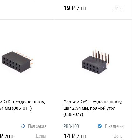
19 ₽
/шт
Цены
В корзину
В корзину
збранное
Сравнение
В избранное
Сравнение
 2х6 гнездо на плату,
Разъем 2х5 гнездо на плату,
.54 мм
(085-011)
шаг 2.54 мм, прямой угол
(085-077)
Под заказ
PBD-10R
В наличии
 ₽
14 ₽
/шт
/шт
Цены
Цены