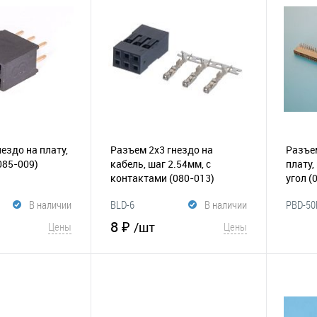
В и
Сравнение
В избранное
Сравнение
ездо на плату,
Разъем 2х3 гнездо на
Разъем
085-009)
кабель, шаг 2.54мм, с
плату,
контактами
(080-013)
угол
(
В наличии
BLD-6
В наличии
PBD-50
8 ₽
/шт
Цены
Цены
корзину
В корзину
В и
Сравнение
В избранное
Сравнение