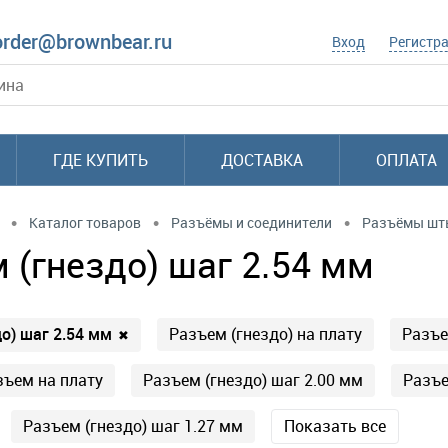
order@brownbear.ru
Вход
Регистр
ГДЕ КУПИТЬ
ДОСТАВКА
ОПЛАТА
•
•
•
Каталог товаров
Разъёмы и соединители
Разъёмы шты
 (гнездо) шаг 2.54 мм
о) шаг 2.54 мм
Разъем (гнездо) на плату
Разъе
✖
ъем на плату
Разъем (гнездо) шаг 2.00 мм
Разъ
Разъем (гнездо) шаг 1.27 мм
Показать все