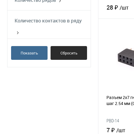
Количество рядов
обжим
28 ₽
/шт
пайка
Количество контактов в ряду
В 
В избранное
Показать
Сбросить
Разъем 2х7 гн
шаг 2.54 мм
(
PBD-14
7 ₽
/шт