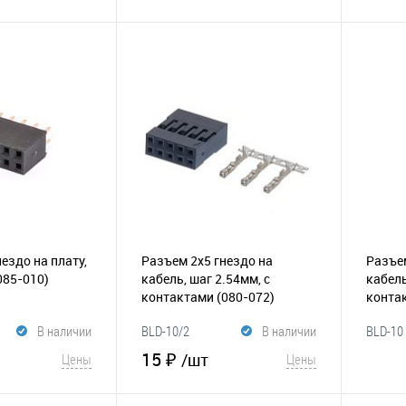
корзину
В корзину
Сравнение
В избранное
Сравнение
В и
ездо на плату,
Разъем 2х5 гнездо на
Разъем
085-010)
кабель, шаг 2.54мм, с
кабель
контактами
(080-072)
конта
В наличии
BLD-10/2
В наличии
BLD-10
15 ₽
/шт
Цены
Цены