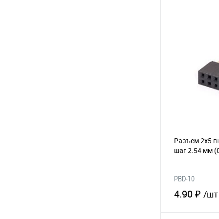
В 
В избранное
Разъем 2х5 гн
шаг 2.54 мм
(
PBD-10
4.90 ₽
/шт