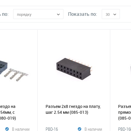
 по:
Показать по:
порядку
30
нездо на
Разъем 2х8 гнездо на плату,
Разъем
.54мм, с
шаг 2.54 мм
(085-013)
прямой
080-019)
(085-0
В наличии
PBD-16
В наличии
PBD-16