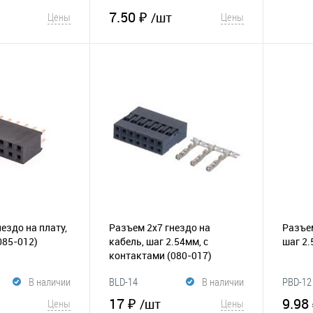
7.50 ₽
/шт
Цены
Цены
корзину
В корзину
В и
Сравнение
В избранное
Сравнение
ездо на плату,
Разъем 2х7 гнездо на
Разъем
085-012)
кабель, шаг 2.54мм, с
шаг 2
контактами
(080-017)
В наличии
BLD-14
В наличии
PBD-12
17 ₽
9.98
/шт
Цены
Цены