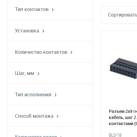
Тип контактов
Сортировать
розетка
Установка
на кабель
на плату
Количество контактов
Шаг, мм
2.54
Тип исполнения
прямой
прямой угол
Разъем 2х9 г
Способ монтажа
кабель, шаг 2
однорядный
на плату
контактами
(
двухрядный
на провод
BLD-18