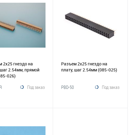
збранное
Сравнение
В избранное
Сравнение
 2х25 гнездо на
Разъем 2х25 гнездо на
 шаг 2.54мм, прямой
плату, шаг 2.54мм
(085-025)
085-026)
R
Под заказ
PBD-50
Под заказ
В корзину
В корзину
збранное
Сравнение
В избранное
Сравнение