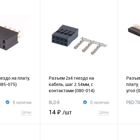
корзину
В корзину
В и
Сравнение
В избранное
Сравнение
ездо на плату,
Разъем 2х4 гнездо на
Разъем
085-075)
кабель, шаг 2.54мм, с
плату,
контактами
(080-014)
угол
(
В наличии
BLD-8
В наличии
PBD-70
14 ₽
/шт
Цены
Цены
корзину
В корзину