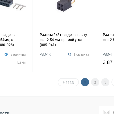
гнездо на
Разъем 2х2 гнездо на плату,
Разъем
.54мм, с
шаг 2.54 мм, прямой угол
шаг 2
080-028)
(085-041)
В наличии
PBD-4R
Под заказ
PBD-4
3.87
Цены
В корзину
корзину
Назад
1
2
3
В избранное
Сравнение
Сравнение
В и
ости