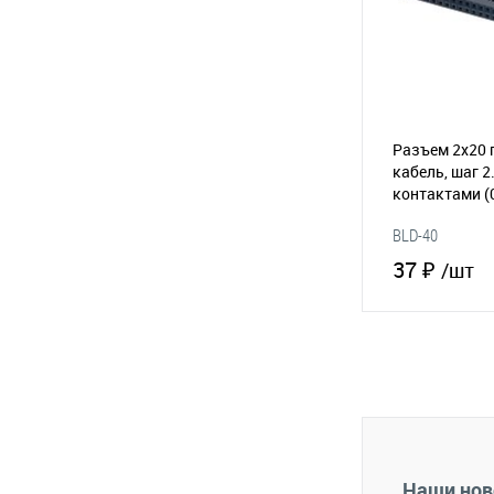
Разъем 2х20 
кабель, шаг 2
контактами
(
BLD-40
37 ₽
/шт
В 
В избранное
Наши нов