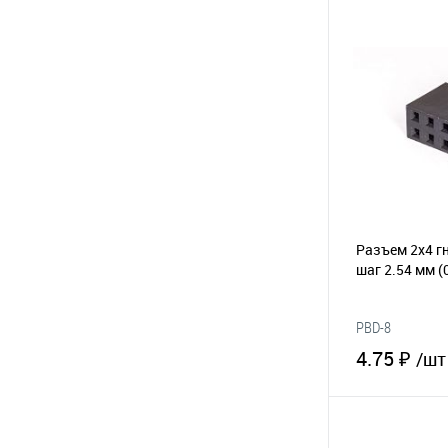
В 
В избранное
Разъем 2х4 гн
шаг 2.54 мм
(
PBD-8
4.75 ₽
/шт
В 