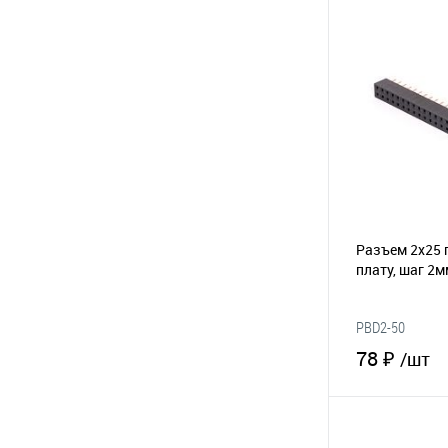
В 
В избранное
Разъем 2х25 
плату, шаг 2
PBD2-50
78 ₽
/шт
В 