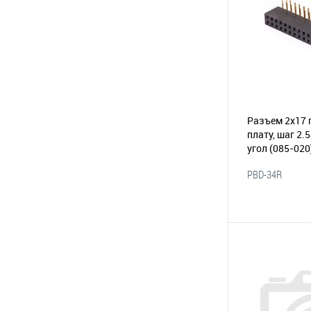
Разъем 2х17 
плату, шаг 2.
угол
(085-020
PBD-34R
В 
В избранное