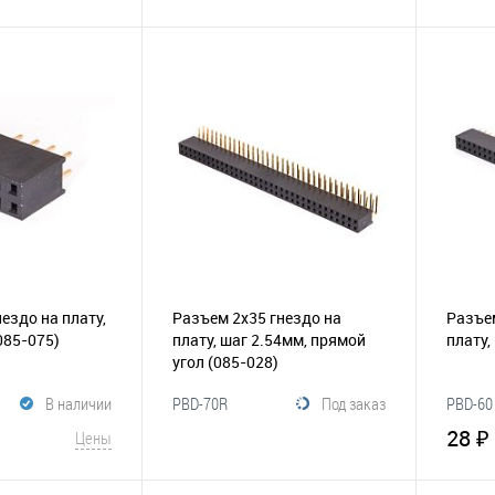
корзину
В корзину
Сравнение
В избранное
Сравнение
В и
ездо на плату,
Разъем 2х35 гнездо на
Разъем
085-075)
плату, шаг 2.54мм, прямой
плату,
угол
(085-028)
В наличии
PBD-70R
Под заказ
PBD-60
28 ₽
Цены