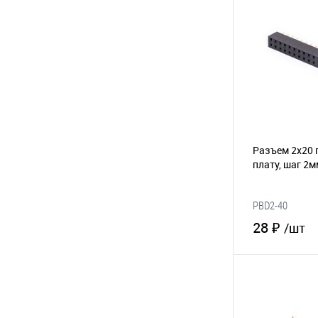
В избранное
Разъем 2х20 
плату, шаг 2
PBD2-40
28 ₽
/шт
В 
В избранное