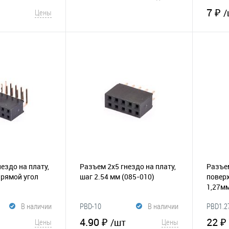
7 ₽
/
Цены
В корзину
корзину
В избранное
Сравнение
Сравнение
В и
ездо на плату,
Разъем 2х5 гнездо на плату,
Разъем
прямой угол
шаг 2.54 мм
(085-010)
повер
1,27м
В наличии
PBD-10
В наличии
PBD1.2
4.90 ₽
22 ₽
/шт
Цены
Цены