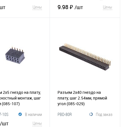
9.98 ₽
шт
/шт
Цены
Цены
В корзину
В корзину
збранное
Сравнение
В избранное
Сравнение
 2х5 гнездо на плату,
Разъем 2х40 гнездо на
хностный монтаж, шаг
плату, шаг 2.54мм, прямой
м
(085-107)
угол
(085-029)
7-10S
В наличии
PBD-80R
Под заказ
/шт
Цены