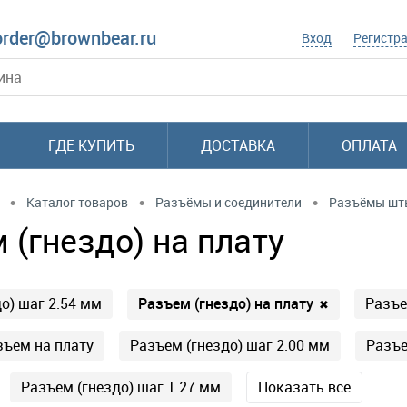
order@brownbear.ru
Вход
Регистр
ГДЕ КУПИТЬ
ДОСТАВКА
ОПЛАТА
•
•
•
Каталог товаров
Разъёмы и соединители
Разъёмы шты
 (гнездо) на плату
Разъем (гнездо) на плату
о) шаг 2.54 мм
Разъе
✖
ъем на плату
Разъем (гнездо) шаг 2.00 мм
Разъ
Разъем (гнездо) шаг 1.27 мм
Показать все