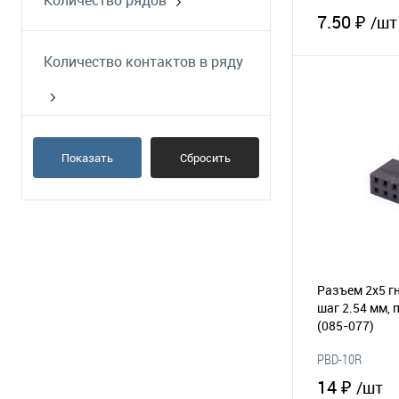
Количество рядов
поверхностный монтаж
7.50 ₽
/шт
Количество контактов в ряду
В 
В избранное
Показать
Сбросить
Разъем 2х5 гн
шаг 2.54 мм, 
(085-077)
PBD-10R
14 ₽
/шт