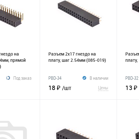
гнездо на
Разъем 2х17 гнездо на
Разъем
54мм, прямой
плату, шаг 2.54мм
(085-019)
плату,
)
Под заказ
PBD-34
В наличии
PBD-32
18 ₽
13 ₽
/шт
Цены
корзину
В корзину
Сравнение
В избранное
Сравнение
В и