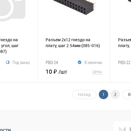
гнездо на
Разъем 2х12 гнездо на
Разъем
 угол, шаг
плату, шаг 2.54мм
(085-016)
плату,
087)
Под заказ
PBD-24
В наличии
PBD-22
10 ₽
/шт
Цены
корзину
В корзину
Назад
1
2
В
Сравнение
В и
В избранное
Сравнение
ости