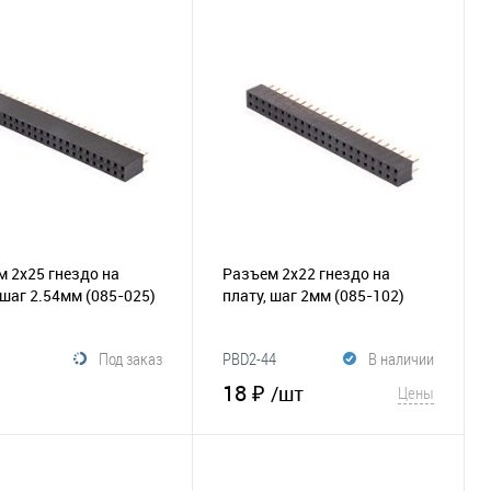
В корзину
В корзину
збранное
Сравнение
В избранное
Сравнение
 2х25 гнездо на
Разъем 2х22 гнездо на
 шаг 2.54мм
(085-025)
плату, шаг 2мм
(085-102)
Под заказ
PBD2-44
В наличии
18 ₽
/шт
Цены
В корзину
В корзину