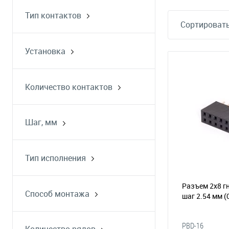
Тип контактов
Сортировать
розетка
Установка
на плату
Количество контактов
Шаг, мм
1.27
2
Тип исполнения
2.54
прямой
прямой угол
Разъем 2х8 гн
Способ монтажа
шаг 2.54 мм
(
однорядный
на плату
двухрядный
пайка
PBD-16