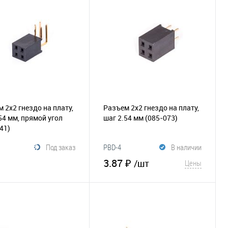
збранное
Сравнение
В избранное
Сравнение
 2х2 гнездо на плату,
Разъем 2х2 гнездо на плату,
54 мм, прямой угол
шаг 2.54 мм
(085-073)
41)
Под заказ
PBD-4
В наличии
3.87 ₽
/шт
Цены
В корзину
В корзину
збранное
Сравнение
В избранное
Сравнение