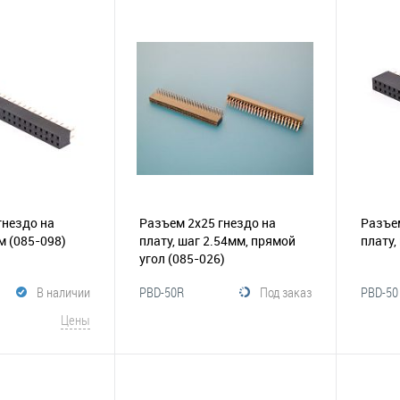
В корзину
корзину
В избранное
Сравнение
Сравнение
В и
гнездо на
Разъем 2х25 гнездо на
Разъем
мм
(085-098)
плату, шаг 2.54мм, прямой
плату,
угол
(085-026)
В наличии
PBD-50R
Под заказ
PBD-50
Цены
В корзину
корзину