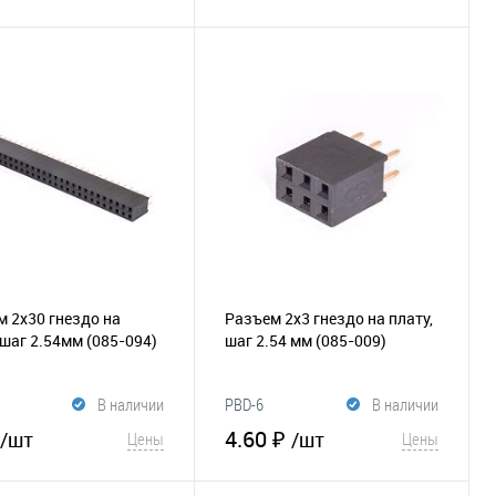
В корзину
В корзину
В избранное
Сравнение
збранное
Сравнение
 2х30 гнездо на
Разъем 2х3 гнездо на плату,
 шаг 2.54мм
(085-094)
шаг 2.54 мм
(085-009)
В наличии
PBD-6
В наличии
4.60 ₽
/шт
/шт
Цены
Цены