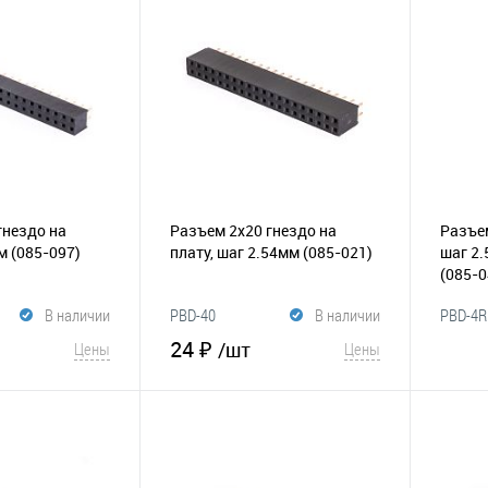
В избранное
Сравнение
В и
Сравнение
гнездо на
Разъем 2х20 гнездо на
Разъем
мм
(085-097)
плату, шаг 2.54мм
(085-021)
шаг 2.
(085-0
В наличии
PBD-40
В наличии
PBD-4R
24 ₽
/шт
Цены
Цены
корзину
В корзину
В и
Сравнение
В избранное
Сравнение