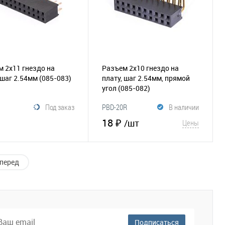
 2х11 гнездо на
Разъем 2х10 гнездо на
 шаг 2.54мм
(085-083)
плату, шаг 2.54мм, прямой
угол
(085-082)
Под заказ
PBD-20R
В наличии
18 ₽
/шт
Цены
В корзину
В корзину
перед
збранное
Сравнение
В избранное
Сравнение
Подписаться