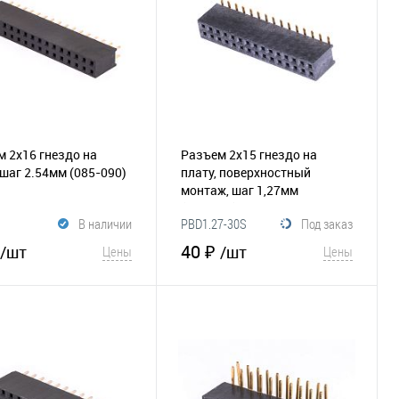
 2х16 гнездо на
Разъем 2х15 гнездо на
 шаг 2.54мм
(085-090)
плату, поверхностный
монтаж, шаг 1,27мм
(085-109)
В наличии
PBD1.27-30S
Под заказ
40 ₽
/шт
/шт
Цены
Цены
В корзину
В корзину
збранное
Сравнение
В избранное
Сравнение