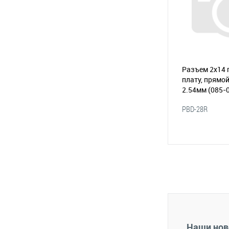
Разъем 2х14 
плату, прямой
2.54мм
(085-
PBD-28R
В 
В избранное
Наши нов