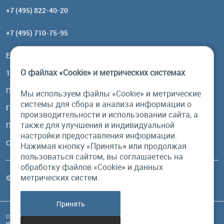
+7 (495) 822-40-20
+7 (495) 710-75-95
Email:
order@brownbear.ru
О файлах «Cookie» и метрических системах
117485, Москва, ул. Профсоюзная, 84/32, корп 1
Посмотреть на карте
Мы используем файлы «Cookie» и метрические
системы для сбора и анализа информации о
График работы
производительности и использовании сайта, а
также для улучшения и индивидуальной
Пн-Пт: с 10:00 до 18:00
настройки предоставления информации.
Сб, Вс: выходной
Нажимая кнопку «Принять» или продолжая
пользоваться сайтом, вы соглашаетесь на
обработку файлов «Cookie» и данных
метрических систем.
© Бурый Медведь MMXXVI. Все права защищены.
Принять
Обращаем Ваше внимание на то, что данный интернет-сайт и его содержимое
носит исключительно информационный характер и ни при каких условиях