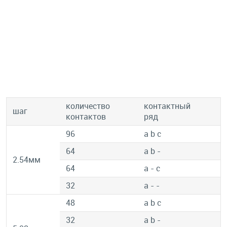
количество
контактный
шаг
контактов
ряд
96
a b c
64
a b -
2.54мм
64
a - c
32
a - -
48
a b c
32
a b -