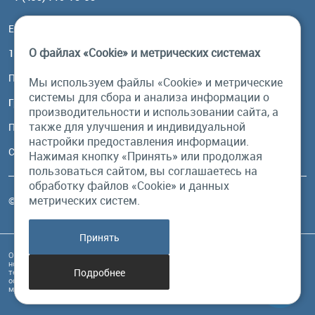
Email:
order@brownbear.ru
О файлах «Cookie» и метрических системах
117485, Москва, ул. Профсоюзная, 84/32, корп 1
Посмотреть на карте
Мы используем файлы «Cookie» и метрические
системы для сбора и анализа информации о
График работы
производительности и использовании сайта, а
также для улучшения и индивидуальной
Пн-Пт: с 10:00 до 18:00
настройки предоставления информации.
Сб, Вс: выходной
Нажимая кнопку «Принять» или продолжая
пользоваться сайтом, вы соглашаетесь на
обработку файлов «Cookie» и данных
метрических систем.
© Бурый Медведь MMXXVI. Все права защищены.
Принять
Обращаем Ваше внимание на то, что данный интернет-сайт и его содержимое
носит исключительно информационный характер и ни при каких условиях
Подробнее
техническая информация, размещенная на сайте, не являются публичной
офертой, определяемой положениями Статьи 437 Гражданского кодекса РФ, и
может быть изменена в любое время без предупреждения.