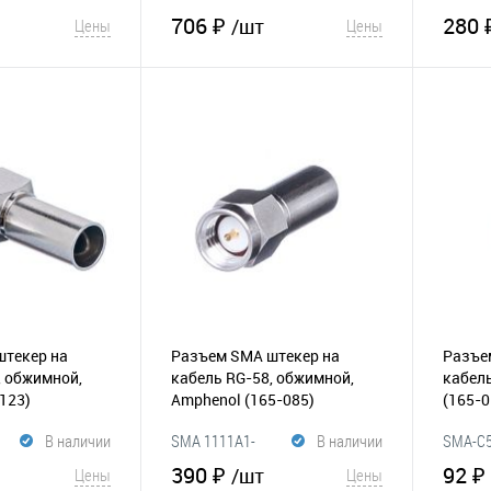
3GT50G-58U-50
706 ₽
280 
/шт
Цены
Цены
корзину
В корзину
Сравнение
В избранное
Сравнение
В и
штекер на
Разъем SMA штекер на
Разъе
, обжимной,
кабель RG-58, обжимной,
кабел
123)
Amphenol
(165-085)
(165-0
В наличии
SMA 1111A1-
В наличии
SMA-C
NT50G-1-50
390 ₽
92 ₽
/шт
Цены
Цены