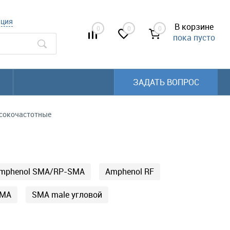
ация
В корзине
0
0
0
пока пусто
ЗАДАТЬ ВОПРОС
сокочастотные
mphenol SMA/RP-SMA
Amphenol RF
SMA
SMA male угловой