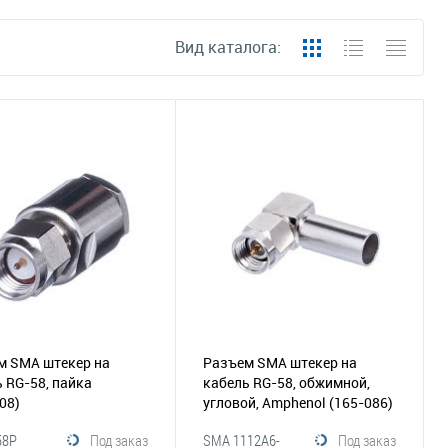
Вид каталога:
м SMA штекер на
Разъем SMA штекер на
 RG-58, пайка
кабель RG-58, обжимной,
08)
угловой, Amphenol
(165-086)
58P
Под заказ
SMA 1112A6-
Под заказ