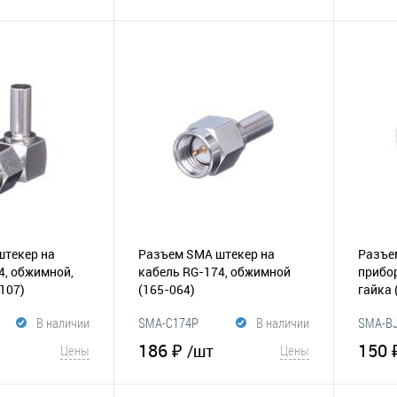
корзину
В корзину
Сравнение
В избранное
Сравнение
В и
штекер на
Разъем SMA штекер на
Разъе
4, обжимной,
кабель RG-174, обжимной
прибор
107)
(165-064)
гайка
В наличии
SMA-C174P
В наличии
SMA-B
186 ₽
150 
/шт
Цены
Цены