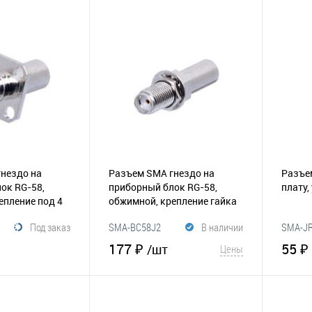
корзину
В корзину
Сравнение
В избранное
Сравнение
В и
нездо на
Разъем SMA гнездо на
Разъе
ок RG-58,
приборный блок RG-58,
плату,
епление под 4
обжимной, крепление гайка
9)
(165-110)
Под заказ
SMA-BC58J2
В наличии
SMA-J
177 ₽
55 ₽
/шт
Цены
корзину
В корзину