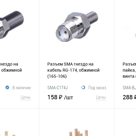
Сравнение
В избранное
Сравнение
В и
нездо на
Разъем SMA гнездо на
Разъем
, обжимной
кабель RG-174, обжимной
пайка,
(165-106)
винта
В наличии
SMA-C174J
Под заказ
SMA-B
158 ₽
288 
/шт
Цены
Цены
корзину
В корзину
Сравнение
В избранное
Сравнение
В и