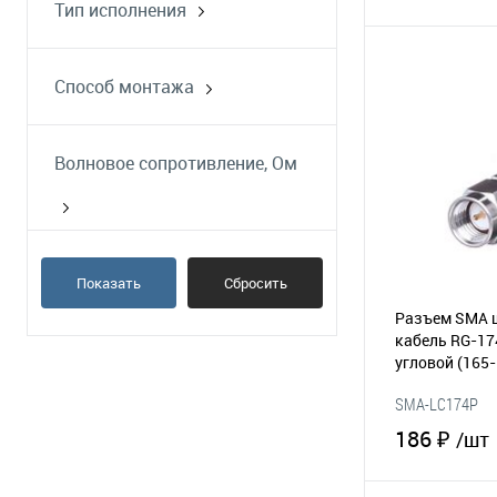
Тип исполнения
на панель/блок с фиксацией
прямой
гайкой
В 
прямой угол
Способ монтажа
на плату
на провод
В избранное
обжим
Волновое сопротивление, Ом
пайка
50
Показать
Сбросить
Разъем SMA 
кабель RG-17
угловой
(165-
SMA-LC174P
186 ₽
/шт