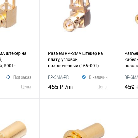
MA штекер на
Разъем RP-SMA штекер на
Разъе
й,
плату, угловой,
кабель
, R901-
позолоченный
(165-091)
позол
 Amphenol
R901-
Под заказ
RP-SMA-PR
В наличии
RP-SM
455 ₽
459 
/шт
Цены
Цены
корзину
В корзину
Сравнение
В избранное
Сравнение
В и