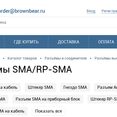
order@brownbear.ru
Вход
Регистр
ГДЕ КУПИТЬ
ДОСТАВКА
ОПЛАТА
•
•
•
Каталог товаров
Разъёмы и соединители
Разъёмы вы
мы SMA/RP-SMA
а кабель
Штекер SMA
Гнездо SMA
Разъем A
SMA
Разъем SMA на приборный блок
Штекер RP-
A на кабель
Показать все