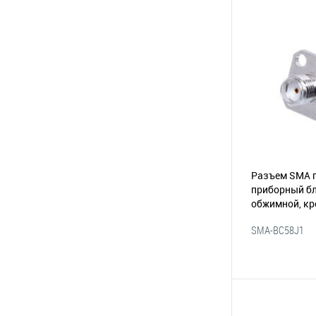
В 
В избранное
Разъем SMA г
приборный бл
обжимной, кр
винта
(165-10
SMA-BC58J1
В 