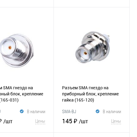
В корзину
В корзину
збранное
Сравнение
В избранное
Сравнение
м SMA гнездо на
Разъем SMA гнездо на
ный блок, крепление
приборный блок, крепление
(165-031)
гайка
(165-120)
J
В наличии
SMA-BJ
В наличии
₽
145 ₽
/шт
/шт
Цены
Цены