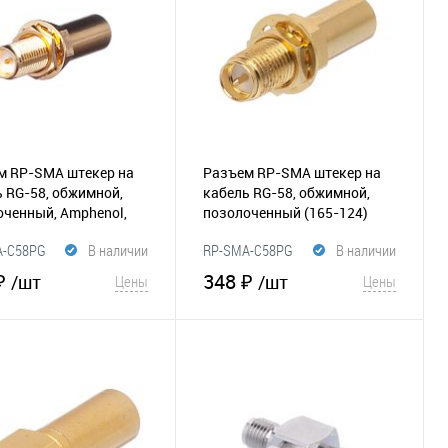
м RP-SMA штекер на
Разъем RP-SMA штекер на
 RG-58, обжимной,
кабель RG-58, обжимной,
оченный, Amphenol,
позолоченный
(165-124)
9863-04RFX
(165-068)
A-C58PG
В наличии
RP-SMA-C58PG
В наличии
₽
348 ₽
/шт
/шт
Цены
Цены
В корзину
В корзину
збранное
Сравнение
В избранное
Сравнение