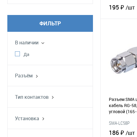
195 ₽
/шт
ФИЛЬТР
В 
В наличии
В избранное
Да
Разъём
переходник
заглушка
Тип контактов
Разъем SMA 
RP-SMA
вилка
кабель RG-58
угловой
(165-
SMA
розетка
Установка
SMA-LC58P
на кабель
186 ₽
/шт
на панель/блок