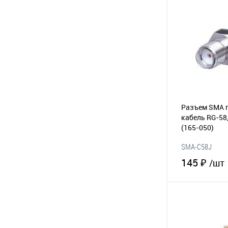
В избранное
Разъем SMA г
кабель RG-58
(165-050)
SMA-C58J
145 ₽
/шт
В 
В избранное