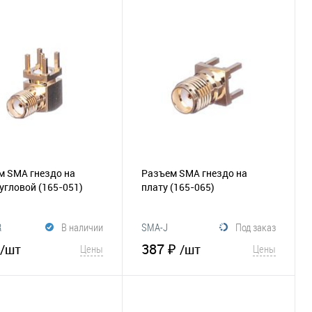
В корзину
В корзину
збранное
Сравнение
В избранное
Сравнение
м SMA гнездо на
Разъем SMA гнездо на
 угловой
(165-051)
плату
(165-065)
R
В наличии
SMA-J
Под заказ
387 ₽
/шт
/шт
Цены
Цены
В корзину
В корзину