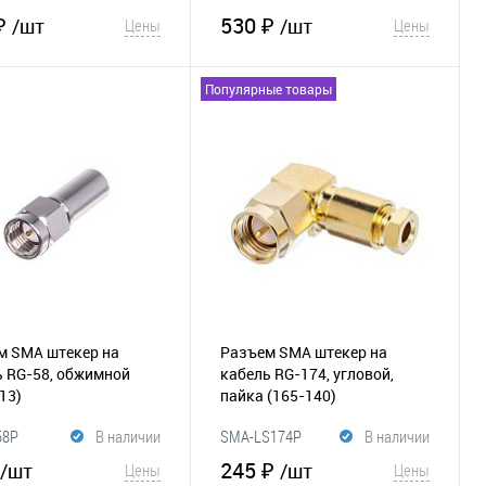
NT50G-1-50
₽
530 ₽
/шт
/шт
Цены
Цены
Популярные товары
В корзину
В корзину
збранное
Сравнение
В избранное
Сравнение
м SMA штекер на
Разъем SMA штекер на
ь RG-58, обжимной
кабель RG-174, угловой,
13)
пайка
(165-140)
58P
В наличии
SMA-LS174P
В наличии
245 ₽
/шт
/шт
Цены
Цены