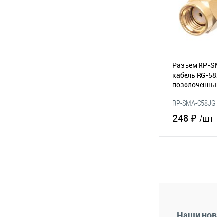
Разъем RP-SM
кабель RG-58
позолоченн
RP-SMA-C58JG
248 ₽
/шт
В 
В избранное
Наши нов