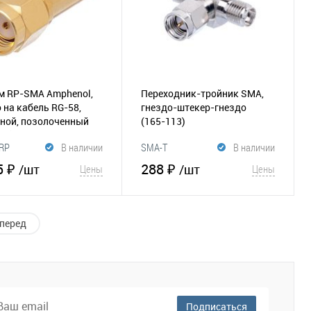
м RP-SMA Amphenol,
Переходник-тройник SMA,
 на кабель RG-58,
гнездо-штекер-гнездо
ной, позолоченный
(165-113)
30)
RP
В наличии
SMA-T
В наличии
5 ₽
288 ₽
/шт
/шт
Цены
Цены
В корзину
В корзину
перед
збранное
Сравнение
В избранное
Сравнение
Подписаться