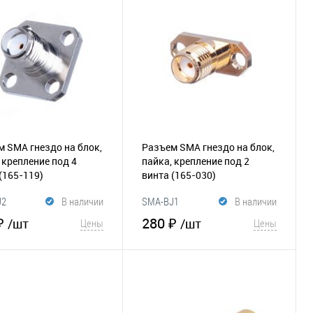
збранное
Сравнение
В избранное
Сравнение
 SMA гнездо на блок,
Разъем SMA гнездо на блок,
 крепление под 4
пайка, крепление под 2
(165-119)
винта
(165-030)
J2
В наличии
SMA-BJ1
В наличии
₽
280 ₽
/шт
/шт
Цены
Цены
В корзину
В корзину
збранное
Сравнение
В избранное
Сравнение