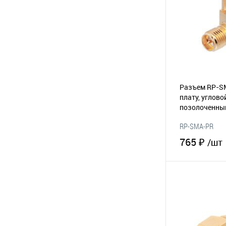
Разъем RP-S
плату, углово
позолоченный
6252А-01RFX,
RP-SMA-PR
(165-070)
765 ₽
/шт
В 
В избранное