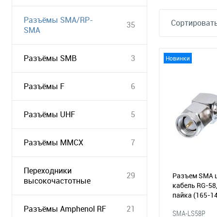
Разъёмы SMA/RP-
Сортировать
35
SMA
Разъёмы SMB
3
Новинки
Разъёмы F
6
Разъёмы UHF
5
Разъёмы MMCX
7
Переходники
29
Разъем SMA 
высокочастотные
кабель RG-58,
пайка
(165-1
Разъёмы Amphenol RF
21
SMA-LS58P