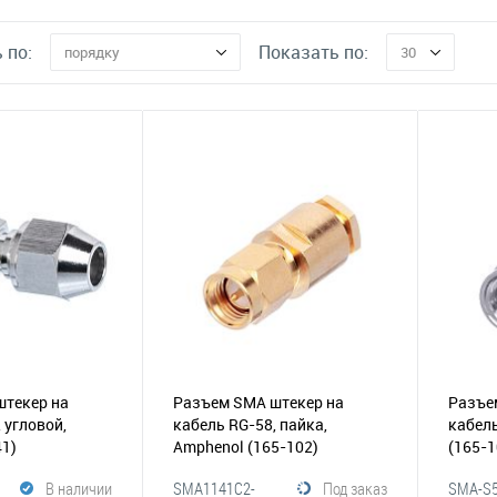
 по:
Показать по:
порядку
30
штекер на
Разъем SMA штекер на
Разъе
 угловой,
кабель RG-58, пайка,
кабель
41)
Amphenol
(165-102)
(165-1
В наличии
SMA1141C2-
Под заказ
SMA-S