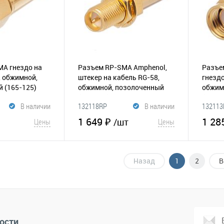
A гнездо на
Разъем RP-SMA Amphenol,
Разъе
, обжимной,
штекер на кабель RG-58,
гнездо
ый
(165-125)
обжимной, позолоченный
обжим
(165-129)
(165-1
В наличии
132118RP
В наличии
132113
1 649 ₽
1 28
/шт
Цены
Цены
корзину
В корзину
Назад
1
2
В
Сравнение
В избранное
Сравнение
В и
ости