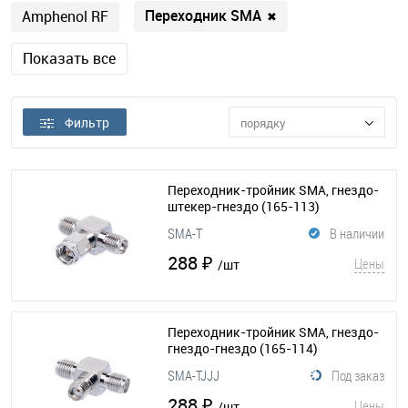
Переходник SMA
Amphenol RF
✖
Показать все
Фильтр
порядку
Переходник-тройник SMA, гнездо-
штекер-гнездо
(165-113)
SMA-T
В наличии
288 ₽
Цены
/шт
Переходник-тройник SMA, гнездо-
гнездо-гнездо
(165-114)
SMA-TJJJ
Под заказ
288 ₽
Цены
/шт