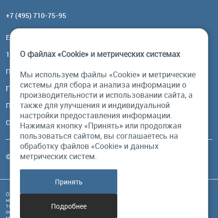
+7 (495) 710-75-95
Email:
order@brownbear.ru
О файлах «Cookie» и метрических системах
117485, Москва, ул. Профсоюзная, 84/32, корп 1
Посмотреть на карте
Мы используем файлы «Cookie» и метрические
системы для сбора и анализа информации о
График работы
производительности и использовании сайта, а
также для улучшения и индивидуальной
Пн-Пт: с 10:00 до 18:00
настройки предоставления информации.
Сб, Вс: выходной
Нажимая кнопку «Принять» или продолжая
пользоваться сайтом, вы соглашаетесь на
обработку файлов «Cookie» и данных
метрических систем.
© Бурый Медведь MMXXVI. Все права защищены.
Принять
Обращаем Ваше внимание на то, что данный интернет-сайт и его содержимое
носит исключительно информационный характер и ни при каких условиях
Подробнее
техническая информация, размещенная на сайте, не являются публичной
офертой, определяемой положениями Статьи 437 Гражданского кодекса РФ, и
может быть изменена в любое время без предупреждения.