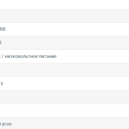
RB
1
it / низковольтное питание
ту
 угол