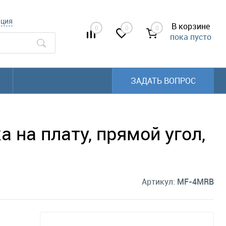
ация
В корзине
0
0
0
пока пусто
ЗАДАТЬ ВОПРОС
 на плату, прямой угол,
Артикул:
MF-4MRB