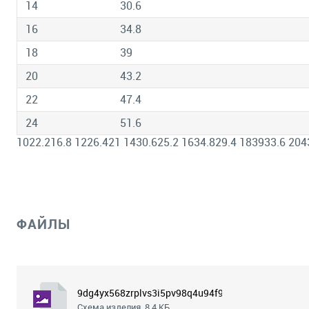
14
30.6
16
34.8
18
39
20
43.2
22
47.4
24
51.6
1022.216.8 1226.421 1430.625.2 1634.829.4 183933.6 204
ФАЙЛЫ
9dg4yx568zrplvs3i5pv98q4u94f9agw.png
Схема изделия, 8.4 КБ