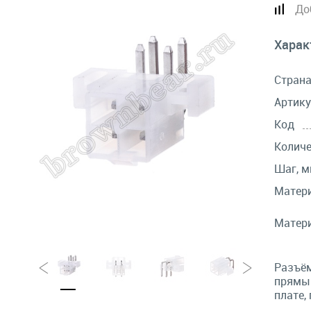
До
Харак
Стран
Артику
Код
Количе
Шаг, 
Матери
Матери
Разъём
прямым
плате,