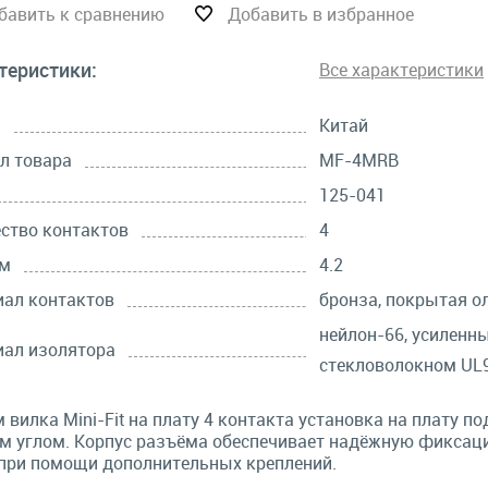
бавить к сравнению
Добавить в избранное
теристики:
Все характеристики
а
Китай
л товара
MF-4MRB
125-041
ство контактов
4
мм
4.2
ал контактов
бронза, покрытая о
нейлон-66, усиленн
ал изолятора
стекловолокном UL9
 вилка Mini-Fit на плату 4 контакта установка на плату по
 углом. Корпус разъёма обеспечивает надёжную фиксац
 при помощи дополнительных креплений.