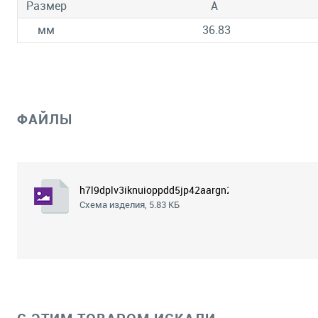
Размер
A
мм
36.83
ФАЙЛЫ
h7l9dplv3iknuioppdd5jp42aargn2fr.png
Схема изделия, 5.83 КБ