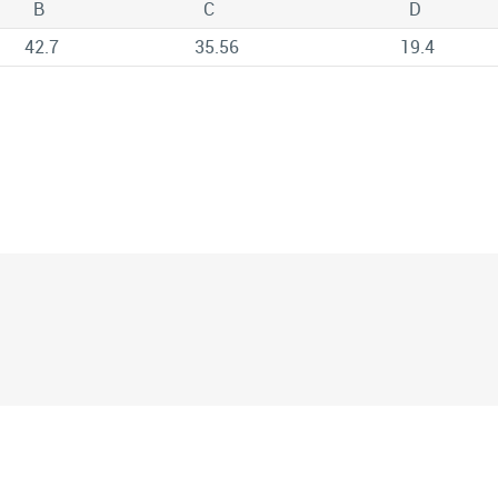
B
C
D
42.7
35.56
19.4