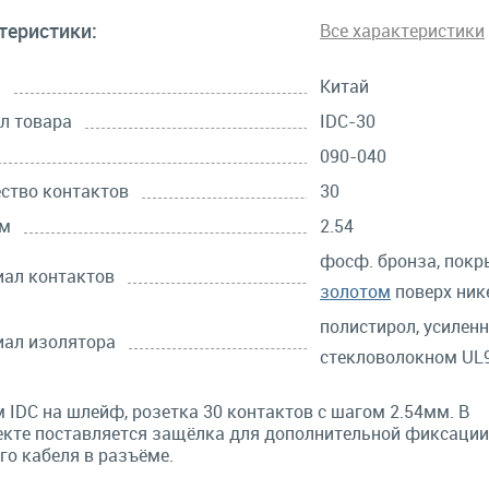
теристики:
Все характеристики
а
Китай
л товара
IDC-30
090-040
ство контактов
30
мм
2.54
фосф. бронза, покр
ал контактов
золотом
поверх ник
полистирол, усилен
ал изолятора
стекловолокном UL9
 IDC на шлейф, розетка 30 контактов с шагом 2.54мм. В
кте поставляется защёлка для дополнительной фиксации
го кабеля в разъёме.