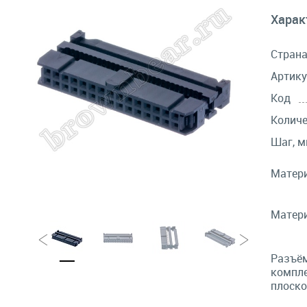
Харак
Стран
Артику
Код
Количе
Шаг, 
Матери
Матери
Разъём
компле
плоско