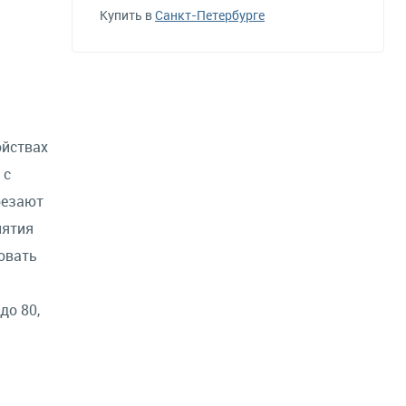
Купить в
Санкт-Петербурге
ойствах
 с
резают
нятия
овать
до 80,