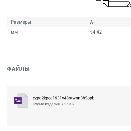
Размеры
A
мм
54.42
ФАЙЛЫ
ezpg2kpeq1931v48otwnn3h5opb8lvv8.png
Схема изделия, 7.96 КБ