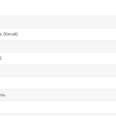
ь (Китай)
M
5
ель