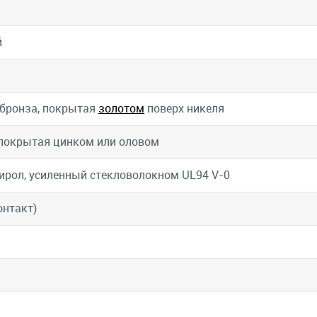
й
бронза, покрытая
золотом
поверх никеля
 покрытая цинком или оловом
ирол, усиленный стекловолокном UL94 V-0
онтакт)