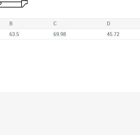
B
C
D
63.5
69.98
45.72