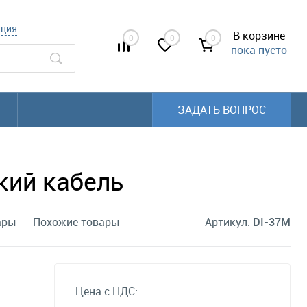
ация
В корзине
0
0
0
пока пусто
ЗАДАТЬ ВОПРОС
кий кабель
ары
Похожие товары
Артикул:
DI-37M
Цена с НДС: