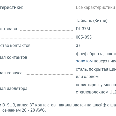
теристики:
Все характеристики
а
Тайвань (Китай)
л товара
DI-37M
005-055
ство контактов
37
фосф. бронза, покр
ал контактов
золотом
поверх ник
сталь, покрытая ци
ал корпуса
или оловом
полистирол, усилен
ал изолятора
стекловолокном UL9
 D-SUB, вилка 37 контактов, накалывается на шлейф с ш
, сечением 26 - 28 AWG.