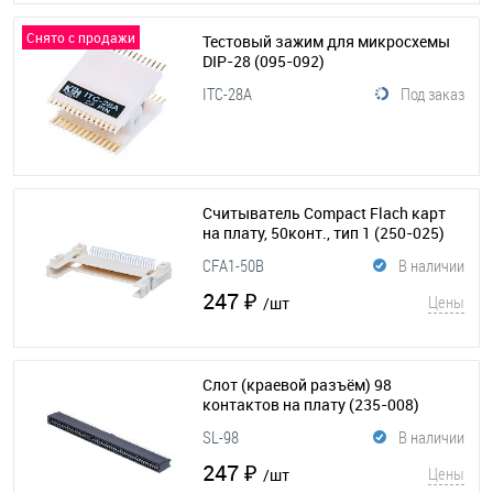
Снято с продажи
Тестовый зажим для микросхемы
DIP-28
(095-092)
ITC-28A
Под заказ
Считыватель Compact Flach карт
на плату, 50конт., тип 1
(250-025)
CFA1-50B
В наличии
247 ₽
Цены
/шт
Слот (краевой разъём) 98
контактов на плату
(235-008)
SL-98
В наличии
247 ₽
Цены
/шт