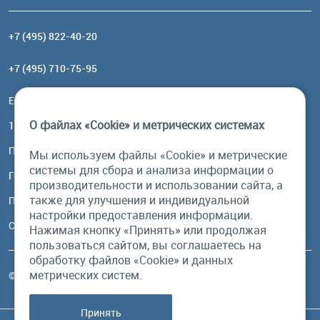
+7 (495) 822-40-20
+7 (495) 710-75-95
Email:
order@brownbear.ru
О файлах «Cookie» и метрических системах
117485, Москва, ул. Профсоюзная, 84/32, корп 1
Посмотреть на карте
Мы используем файлы «Cookie» и метрические
системы для сбора и анализа информации о
График работы
производительности и использовании сайта, а
также для улучшения и индивидуальной
Пн-Пт: с 10:00 до 18:00
настройки предоставления информации.
Сб, Вс: выходной
Нажимая кнопку «Принять» или продолжая
пользоваться сайтом, вы соглашаетесь на
обработку файлов «Cookie» и данных
метрических систем.
© Бурый Медведь MMXXVI. Все права защищены.
Принять