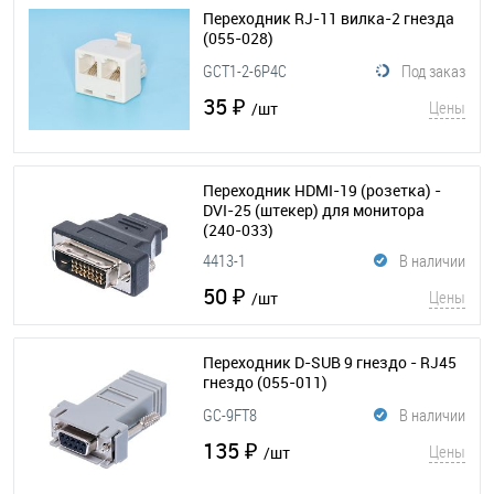
Переходник RJ-11 вилка-2 гнезда
(055-028)
GCT1-2-6P4C
Под заказ
35 ₽
Цены
/шт
Переходник HDMI-19 (розетка) -
DVI-25 (штекер) для монитора
(240-033)
4413-1
В наличии
50 ₽
Цены
/шт
Переходник D-SUB 9 гнездо - RJ45
гнездо
(055-011)
GC-9FT8
В наличии
135 ₽
Цены
/шт