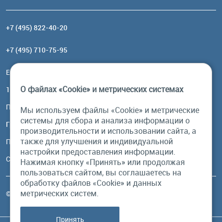
+7 (495) 822-40-20
+7 (495) 710-75-95
Email:
order@brownbear.ru
О файлах «Cookie» и метрических системах
117485, Москва, ул. Профсоюзная, 84/32, корп 1
Посмотреть на карте
Мы используем файлы «Cookie» и метрические
системы для сбора и анализа информации о
График работы
производительности и использовании сайта, а
также для улучшения и индивидуальной
Пн-Пт: с 10:00 до 18:00
настройки предоставления информации.
Сб, Вс: выходной
Нажимая кнопку «Принять» или продолжая
пользоваться сайтом, вы соглашаетесь на
обработку файлов «Cookie» и данных
метрических систем.
© Бурый Медведь MMXXVI. Все права защищены.
Принять