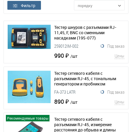
Фильтр
порядку
Тестер шнуров с разъемами RJ-
11,45, F, BNC со сменными
насадками
(195-077)
259012IM-002
Под заказ
990 ₽
Цены
/шт
Тестер сетевого кабеля с
разъемами RJ-45, с тональным
генератором и пробником
(195-055)
FA-373 LATR
Под заказ
890 ₽
Цены
/шт
Рекомендуемые товары
Тестер сетевого кабеля с
разъемами RJ-45, измерение
расстояния до обрыва и длины