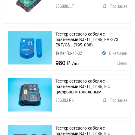
кабеля
(195-060)
256800/LF
Под заказ
Тестер сетевого кабеля с
разъемами RJ-11,12,45, FA-373
E&F/G&J
(195-038)
Tester RJ-45-02
В наличии
980 ₽
Цены
/шт
Тестер сетевого кабеля с
разъемами RJ-11,12,45, F с
цифровым тональным
генератором и цифровым
256003 PK
Под заказ
пробником
(195-062)
Тестер сетевого кабеля с
разъемами RJ-11,12,45, F с