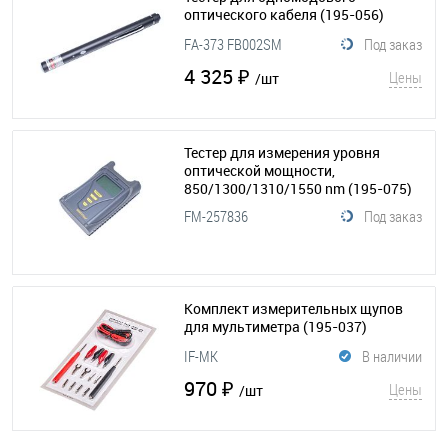
оптического кабеля
(195-056)
FA-373 FB002SM
Под заказ
4 325 ₽
Цены
/шт
Тестер для измерения уровня
оптической мощности,
850/1300/1310/1550 nm
(195-075)
FM-257836
Под заказ
Комплект измерительных щупов
для мультиметра
(195-037)
IF-MK
В наличии
970 ₽
Цены
/шт