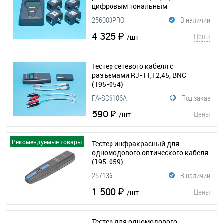
цифровым тональным
генератором
(195-061)
256003PRO
В наличии
4 325 ₽
Цены
/шт
Тестер сетевого кабеля с
разъемами RJ-11,12,45, BNC
(195-054)
FA-SC6106A
Под заказ
590 ₽
Цены
/шт
Рекомендуемые товары
Тестер инфракрасный для
одномодового оптического кабеля
(195-059)
257136
В наличии
1 500 ₽
Цены
/шт
Тестер для одномодового