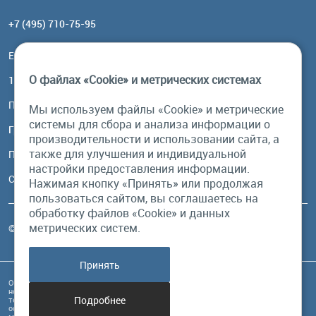
+7 (495) 710-75-95
Email:
order@brownbear.ru
О файлах «Cookie» и метрических системах
117485, Москва, ул. Профсоюзная, 84/32, корп 1
Посмотреть на карте
Мы используем файлы «Cookie» и метрические
системы для сбора и анализа информации о
График работы
производительности и использовании сайта, а
также для улучшения и индивидуальной
Пн-Пт: с 10:00 до 18:00
настройки предоставления информации.
Сб, Вс: выходной
Нажимая кнопку «Принять» или продолжая
пользоваться сайтом, вы соглашаетесь на
обработку файлов «Cookie» и данных
метрических систем.
© Бурый Медведь MMXXVI. Все права защищены.
Принять
Обращаем Ваше внимание на то, что данный интернет-сайт и его содержимое
носит исключительно информационный характер и ни при каких условиях
Подробнее
техническая информация, размещенная на сайте, не являются публичной
офертой, определяемой положениями Статьи 437 Гражданского кодекса РФ, и