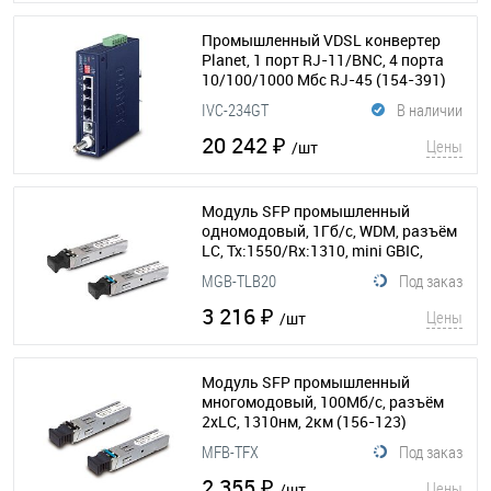
Промышленный VDSL конвертер
Planet, 1 порт RJ-11/BNC, 4 порта
10/100/1000 Мбс RJ-45
(154-391)
IVC-234GT
В наличии
20 242 ₽
Цены
/шт
Модуль SFP промышленный
одномодовый, 1Гб/с, WDM, разъём
LC, Tx:1550/Rx:1310, mini GBIC,
20км
(156-119)
MGB-TLB20
Под заказ
3 216 ₽
Цены
/шт
Модуль SFP промышленный
многомодовый, 100Мб/с, разъём
2хLC, 1310нм, 2км
(156-123)
MFB-TFX
Под заказ
2 355 ₽
Цены
/шт