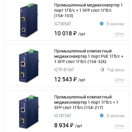
Промышленный медиаконвертер 1
порт 1Гб/с + 1 SFP слот 1Гб/с
(154-103)
IGT-805AT
В наличии
10 018 ₽
Цены
/шт
Промышленный компактный
медиаконвертер 1 порт PoE 1Гб/с +
1 SFP слот 1Гб/с
(154-326)
IGTP-815AT
Под заказ
12 543 ₽
Цены
/шт
Промышленный компактный
медиаконвертер 1 порт 1Гб/с + 1
SFP слот 1Гб/с
(154-217)
IGT-815AT
В наличии
8 934 ₽
Цены
/шт