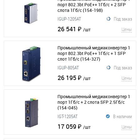
порт 802.3bt PoE++ 1Гб/с + 2 SFP
слота 1Гб/с
(154-198)
IGUP-1205AT
Под заказ
26 541 ₽
Цены
/шт
Промышленный медиаконвертер 1
порт 802.3bt PoE++ 1Гб/с + 1 SFP
слот 1Гб/с
(154-327)
IGUP-805AT
Под заказ
26 195 ₽
Цены
/шт
Промышленный медиаконвертер 1
порт 1Гб/с + 2 слота SFP 2.5Гб/с
(154-045)
IGT-1205AT
В наличии
17 059 ₽
Цены
/шт