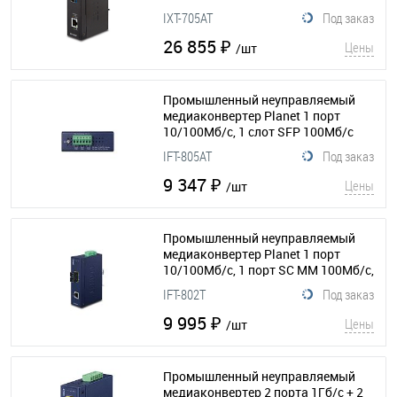
10Гб/с
(154-250)
IXT-705AT
Под заказ
26 855 ₽
Цены
/шт
Промышленный неуправляемый
медиаконвертер Planet 1 порт
10/100Мб/с, 1 слот SFP 100Мб/с
(154-046)
IFT-805AT
Под заказ
9 347 ₽
Цены
/шт
Промышленный неуправляемый
медиаконвертер Planet 1 порт
10/100Мб/с, 1 порт SC MM 100Мб/с,
2км
(154-028)
IFT-802T
Под заказ
9 995 ₽
Цены
/шт
Промышленный неуправляемый
медиаконвертер 2 порта 1Гб/с + 2