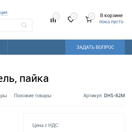
ация
В корзине
0
0
0
пока пусто
ЗАДАТЬ ВОПРОС
ль, пайка
ары
Похожие товары
Артикул:
DHS-62M
Цена с НДС: