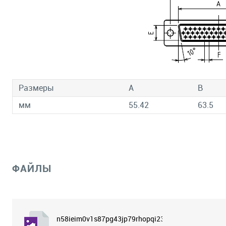
Размеры
A
B
мм
55.42
63.5
ФАЙЛЫ
n58ieim0v1s87pg43jp79rhopqi23hau.png