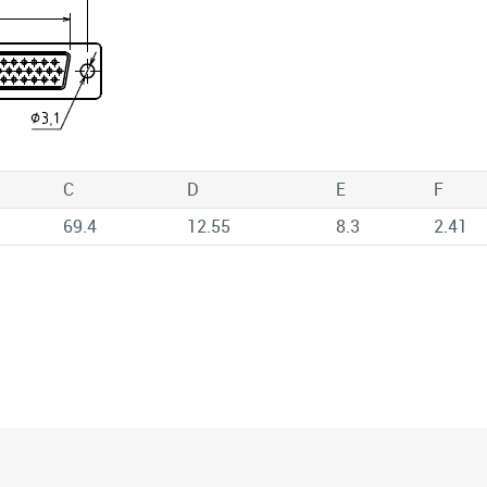
C
D
E
F
69.4
12.55
8.3
2.41