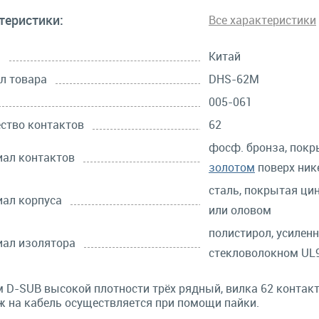
теристики:
Все характеристики
а
Китай
л товара
DHS-62M
005-061
ство контактов
62
фосф. бронза, покр
ал контактов
золотом
поверх ник
сталь, покрытая ци
ал корпуса
или оловом
полистирол, усилен
ал изолятора
стекловолокном UL9
 D-SUB высокой плотности трёх рядный, вилка 62 контакт
 на кабель осуществляется при помощи пайки.