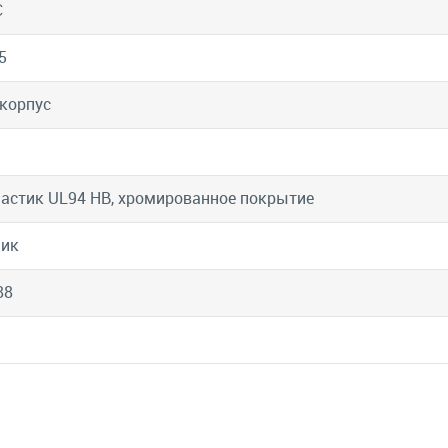
C
5
корпус
астик UL94 HB, хромированное покрытие
лик
88