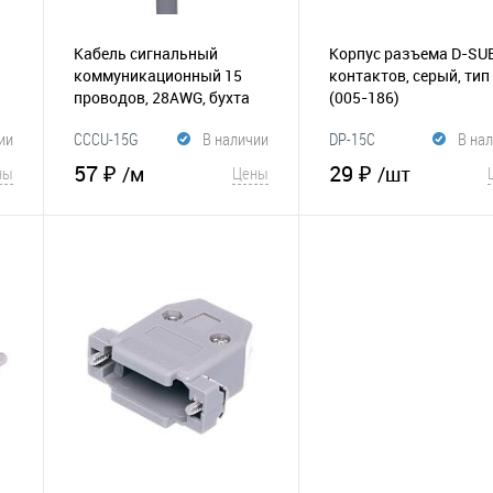
Кабель сигнальный
Корпус разъема D-SU
коммуникационный 15
контактов, серый, тип
проводов, 28AWG, бухта
(005-186)
50м, неэкранированный,
ии
CCCU-15G
В наличии
DP-15C
В на
серый
(015-188)
57 ₽
29 ₽
/м
/шт
ны
Цены
В корзину
В корзину
В избранное
В избранное
Сравнение
Сравнен