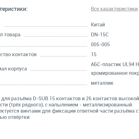
теристики:
Все характеристики
а
Китай
л товара
DN-15C
005-005
ство контактов
15
АБС-пластик UL94 H
ал корпуса
хромированное пок
металлик
 для разъёма D-SUB 15 контактов и 26 контактов высокой
сти (трёх рядного), с напылением - металлизированный.
ктуется винтами для фиксации ответной части разъёма с
ью отвёртки.