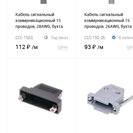
Кабель сигнальный
Кабель сигнальный
коммуникационный 15
коммуникационный 15
проводов, 28AWG, бухта
проводов, 26AWG, бухта
50м, экранированный,
50м, экранированный,
CCC-15GG
Под заказ
CCC-15G-26
В налич
серый
(015-097)
серый
(015-202)
112 ₽
93 ₽
/м
/м
Цены
Це
В корзину
В корзину
В избранное
В избранное
Сравнение
Сравнение