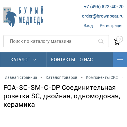
+7 (495) 822-40-20
order@brownbear.ru
Вход
Регистрация
0
КАТАЛОГ
КОНТАКТЫ
О НАС
•
•
•
Главная страница
Каталог товаров
Компоненты СКС
FOA-SC-SM-C-DP Соединительная
розетка SC, двойная, одномодовая,
керамика