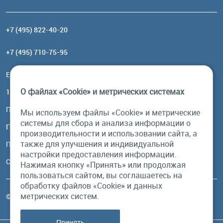
+7 (495) 822-40-20
+7 (495) 710-75-95
Email:
order@brownbear.ru
О файлах «Cookie» и метрических системах
117485, Москва, ул. Профсоюзная, 84/32, корп 1
Посмотреть на карте
Мы используем файлы «Cookie» и метрические
системы для сбора и анализа информации о
График работы
производительности и использовании сайта, а
также для улучшения и индивидуальной
Пн-Пт: с 10:00 до 18:00
настройки предоставления информации.
Сб, Вс: выходной
Нажимая кнопку «Принять» или продолжая
пользоваться сайтом, вы соглашаетесь на
обработку файлов «Cookie» и данных
метрических систем.
© Бурый Медведь MMXXVI. Все права защищены.
Принять