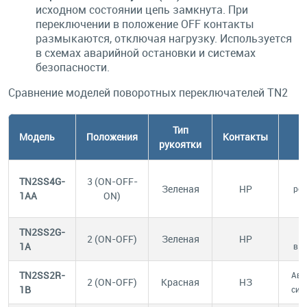
исходном состоянии цепь замкнута. При
переключении в положение OFF контакты
размыкаются, отключая нагрузку. Используется
в схемах аварийной остановки и системах
безопасности.
Сравнение моделей поворотных переключателей TN2
Тип
Модель
Положения
Контакты
рукоятки
TN2SS4G-
3 (ON-OFF-
Зеленая
НР
реж
1AA
ON)
TN2SS2G-
2 (ON-OFF)
Зеленая
НР
1A
вы
TN2SS2R-
Ава
2 (ON-OFF)
Красная
НЗ
1B
сис