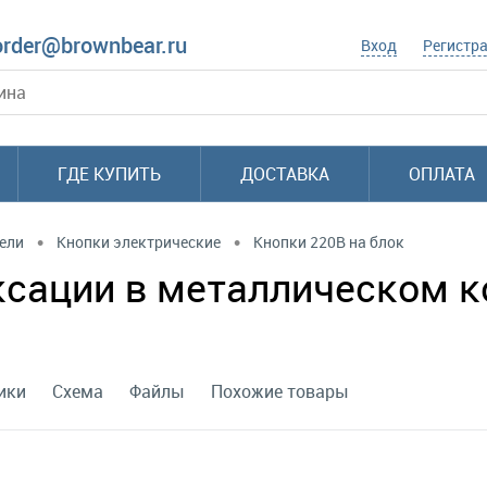
order@brownbear.ru
Вход
Регистр
ГДЕ КУПИТЬ
ДОСТАВКА
ОПЛАТА
•
•
ели
Кнопки электрические
Кнопки 220В на блок
сации в металлическом ко
ики
Схема
Файлы
Похожие товары