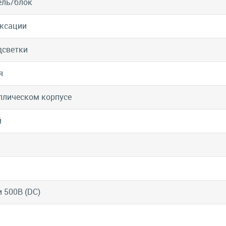
ель/блок
ксации
дсветки
я
ллическом корпусе
й
и 500В (DC)