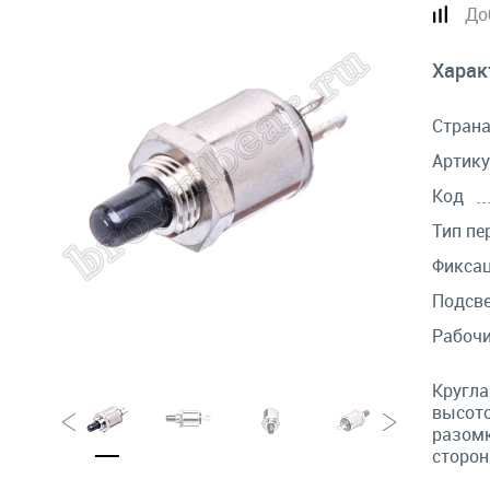
До
Харак
Стран
Артику
Код
Тип пе
Фикса
Подсв
Рабочи
Кругла
высото
разомк
сторон