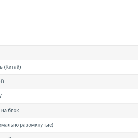
ь (Китай)
-B
7
 на блок
рмально разомкнутые)