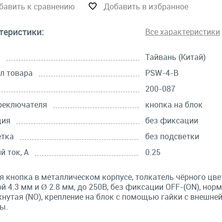
бавить к сравнению
Добавить в избранное
теристики:
Все характеристики
а
Тайвань (Китай)
л товара
PSW-4-B
200-087
реключателя
кнопка на блок
ция
без фиксации
етка
без подсветки
й ток, А
0.25
я кнопка в металлическом корпусе, толкатель чёрного цве
й 4.3 мм и Ø 2.8 мм, до 250В, без фиксации OFF-(ON), нор
нутая (NO), крепление на блок с помощью гайки с внешне
ы.