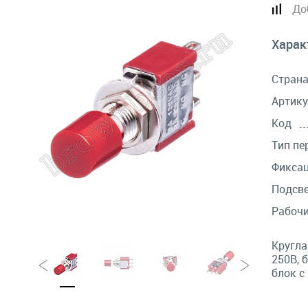
До
Харак
Стран
Артику
Код
Тип пе
Фикса
Подсв
Рабочи
Кругла
250В, 
блок с