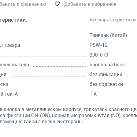
бавить к сравнению
Добавить в избранное
теристики:
Все характеристики
а
Тайвань (Китай)
л товара
PSW-12
200-019
реключателя
кнопка на блок
ция
без фиксации
етка
без подсветки
й ток, А
1 А
я кнопка в металлическом корпусе, толкатель красного цв
без фиксации ON-(ON), нормально разомкнутая (NO), крепл
 помощью гайки с внешней стороны.