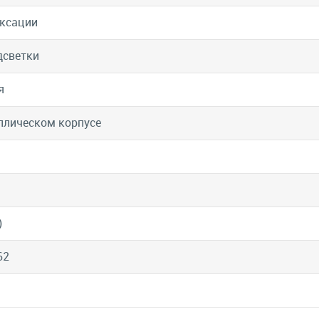
ксации
дсветки
я
ллическом корпусе
)
62