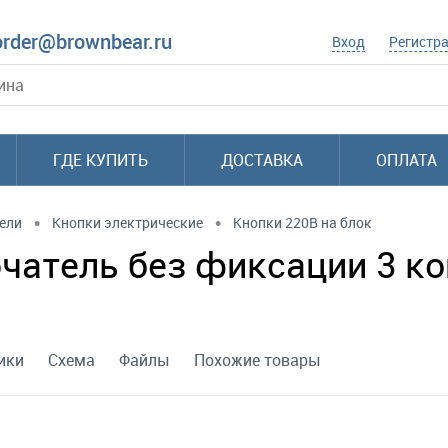
order@brownbear.ru
Вход
Регистр
ГДЕ КУПИТЬ
ДОСТАВКА
ОПЛАТА
•
•
ели
Кнопки электрические
Кнопки 220В на блок
атель без фиксации 3 конт
ики
Схема
Файлы
Похожие товары