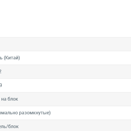
ь (Китай)
2
9
 на блок
рмально разомкнутые)
ель/блок