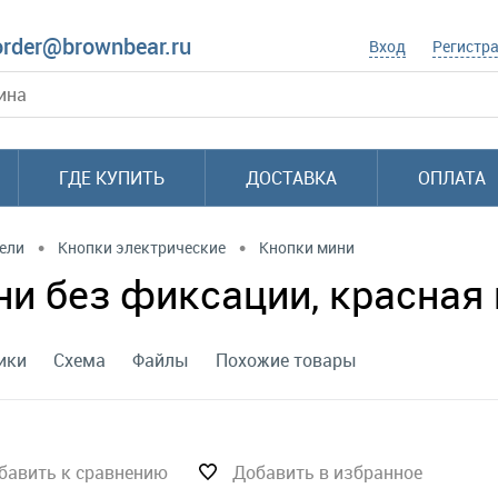
order@brownbear.ru
Вход
Регистр
ГДЕ КУПИТЬ
ДОСТАВКА
ОПЛАТА
•
•
ели
Кнопки электрические
Кнопки мини
 без фиксации, красная 
ики
Схема
Файлы
Похожие товары
бавить к сравнению
Добавить в избранное