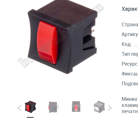
Харак
Стран
Артику
Код
Тип пе
Ресурс
Фикса
Подсв
Миниат
клавиш
печатн