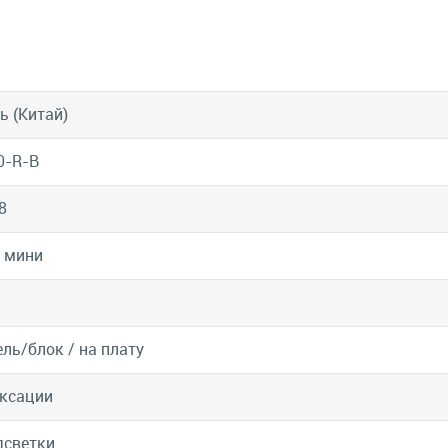
ь (Китай)
0-R-B
8
 мини
ель/блок / на плату
ксации
дсветки