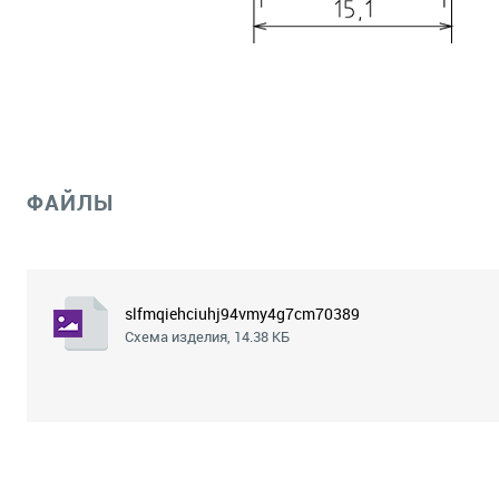
ФАЙЛЫ
slfmqiehciuhj94vmy4g7cm70389fi10.png
Схема изделия, 14.38 КБ