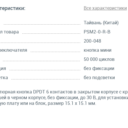
теристики:
Все характеристики
а
Тайвань (Китай)
л товара
PSM2-0-R-B
200-048
реключателя
кнопка мини
50 000 циклов
ция
без фиксации
етка
без подсветки
юрная кнопка DPDT 6 контактов в закрытом корпусе с к
ей в черном корпусе, без фиксации, до 30 В, для установк
ую плату или на блок, размер 15.1 х 15.1 мм.