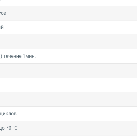
усе
ый
С) течение 1мин.
 циклов
до 70 °C