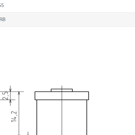
55
0RB