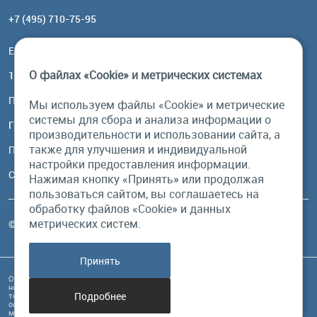
+7 (495) 710-75-95
Email:
order@brownbear.ru
О файлах «Cookie» и метрических системах
117485, Москва, ул. Профсоюзная, 84/32, корп 1
Посмотреть на карте
Мы используем файлы «Cookie» и метрические
системы для сбора и анализа информации о
График работы
производительности и использовании сайта, а
также для улучшения и индивидуальной
Пн-Пт: с 10:00 до 18:00
настройки предоставления информации.
Сб, Вс: выходной
Нажимая кнопку «Принять» или продолжая
пользоваться сайтом, вы соглашаетесь на
обработку файлов «Cookie» и данных
метрических систем.
© Бурый Медведь MMXXVI. Все права защищены.
Принять
Обращаем Ваше внимание на то, что данный интернет-сайт и его содержимое
носит исключительно информационный характер и ни при каких условиях
Подробнее
техническая информация, размещенная на сайте, не являются публичной
офертой, определяемой положениями Статьи 437 Гражданского кодекса РФ, и
может быть изменена в любое время без предупреждения.