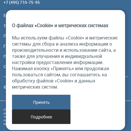
+7 (495) 710-75-95
Email:
order@brownbear.ru
О файлах «Cookie» и метрических системах
117485, Москва, ул. Профсоюзная, 84/32, корп 1
Посмотреть на карте
Мы используем файлы «Cookie» и метрические
системы для сбора и анализа информации о
График работы
производительности и использовании сайта, а
также для улучшения и индивидуальной
Пн-Пт: с 10:00 до 18:00
настройки предоставления информации.
Сб, Вс: выходной
Нажимая кнопку «Принять» или продолжая
пользоваться сайтом, вы соглашаетесь на
обработку файлов «Cookie» и данных
метрических систем.
© Бурый Медведь MMXXVI. Все права защищены.
Принять
Обращаем Ваше внимание на то, что данный интернет-сайт и его содержимое
носит исключительно информационный характер и ни при каких условиях
Подробнее
техническая информация, размещенная на сайте, не являются публичной
офертой, определяемой положениями Статьи 437 Гражданского кодекса РФ, и
может быть изменена в любое время без предупреждения.