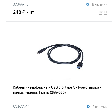
SCUAA-1.5
В наличии
248 ₽
/шт
Цены
В корзину
В избранное
Сравнение
Кабель интерфейсный USB 3.0, type А - type C, вилка -
вилка, черный, 1 метр
(255-080)
SCUAC3.0-1
В наличии