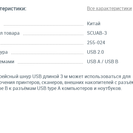
теристики:
Все характеристики
а
Китай
л товара
SCUAB-3
255-024
ура
USB 2.0
ъемами
USB A / USB B
ейсный шнур USB длиной 3 м может использоваться для
чения принтеров, сканеров, внешних накопителей с разъ
pe B к разъёмам USB type A компьютеров и ноутбуков.