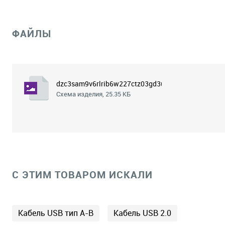
ФАЙЛЫ
dzc3sam9v6rlrib6w227ctz03gd3uhfv.png
Схема изделия, 25.35 КБ
C ЭТИМ ТОВАРОМ ИСКАЛИ
Кабель USB тип A-B
Кабель USB 2.0