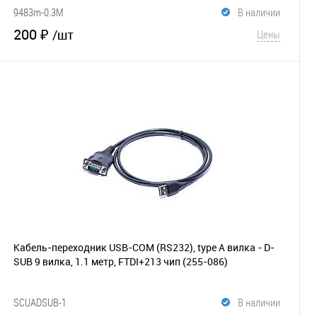
9483m-0.3M
В наличии
200 ₽
/шт
Цены
В корзину
В избранное
Сравнение
Кабель-переходник USB-COM (RS232), type А вилка - D-
SUB 9 вилка, 1.1 метр, FTDI+213 чип
(255-086)
SCUADSUB-1
В наличии