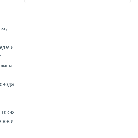
ому
редачи
е
длины
ровода
 таких
еров и