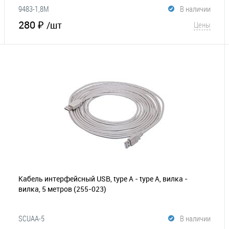
9483-1,8M
В наличии
280 ₽
/шт
Цены
В корзину
В избранное
Сравнение
Кабель интерфейсный USB, type А - type А, вилка -
вилка, 5 метров
(255-023)
SCUAA-5
В наличии