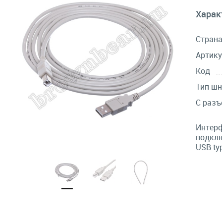
Харак
Стран
Артику
Код
Тип шн
С раз
Интерф
подклю
USB ty