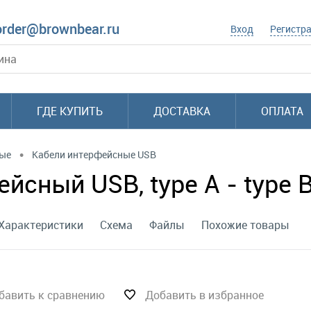
order@brownbear.ru
Вход
Регистр
ГДЕ КУПИТЬ
ДОСТАВКА
ОПЛАТА
•
ные
Кабели интерфейсные USB
сный USB, type А - type В,
Характеристики
Схема
Файлы
Похожие товары
бавить к сравнению
Добавить в избранное