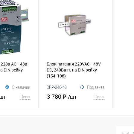
220в AC - 48в
Блок питания 220VAC - 48V
на DIN рейку
DC, 240Ватт, на DIN рейку
(154-108)
В наличии
DRP-240-48
Под заказ
3 780 ₽
шт
/шт
Цены
Цены
корзину
В корзину
Сравнение
В избранное
Сравнение