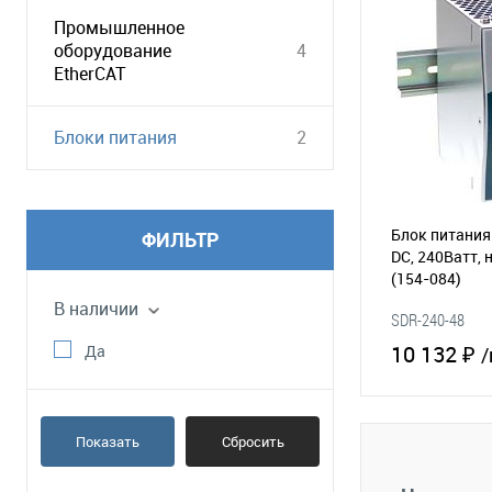
Промышленное
оборудование
4
EtherCAT
Блоки питания
2
Блок питания 
ФИЛЬТР
DC, 240Ватт, 
(154-084)
В наличии
SDR-240-48
10 132 ₽
Да
/
В 
Показать
Сбросить
В избранное