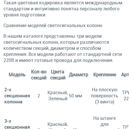
Такая цветовая кодировка является международным
стандартом и интуитивно понятна персоналу любого
уровня подготовки.
Сравнение моделей светосигнальных колонн
В нашем каталоге представлены три модели
светосигнальных колонн, которые различаются
количеством секций, диаметром и способом
крепления. Все модели работают от стандартной сети
220В и имеют готовые провода для подключения.
Кол-во
Цвета
Модель
Диаметр
Крепление
Арт
секций
секций
2-х
На плоскую
Красный,
TP
секционная
2
50 мм
поверхность
Зеленый
22
колонна
(3 винта)
На штанге
3-х
Красный,
для
секционная
TP