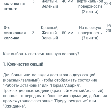
3
Желтый,
40 мм
вертикальной
колонна на
23R
Зеленый
поверхности
штанге
(2 винта)
TP
3-х
Красный,
На плоскую
23
секционная
3
Желтый,
60 мм
поверхность
колонна
Зеленый
(3 винта)
Как выбрать светосигнальную колонну?
1. Количество секций
Для большинства задач достаточно двух секций
(красный/зеленый), чтобы отображать состояние
"Работа/Остановка" или "Норма/Авария".
Трехсекционные модели (красный/желтый/зеленый)
позволяют передавать больше информации, добавляя
промежуточное состояние "Предупреждение" или
"Ожидание".