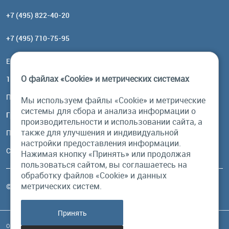
+7 (495) 822-40-20
+7 (495) 710-75-95
Email:
order@brownbear.ru
О файлах «Cookie» и метрических системах
117485, Москва, ул. Профсоюзная, 84/32, корп 1
Посмотреть на карте
Мы используем файлы «Cookie» и метрические
системы для сбора и анализа информации о
График работы
производительности и использовании сайта, а
также для улучшения и индивидуальной
Пн-Пт: с 10:00 до 18:00
настройки предоставления информации.
Сб, Вс: выходной
Нажимая кнопку «Принять» или продолжая
пользоваться сайтом, вы соглашаетесь на
обработку файлов «Cookie» и данных
метрических систем.
© Бурый Медведь MMXXVI. Все права защищены.
Принять
Обращаем Ваше внимание на то, что данный интернет-сайт и его содержимое