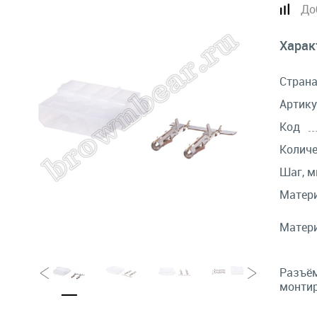
До
Харак
Стран
Артику
Код
Количе
Шаг, 
Матери
Матери
Разъём
монтир