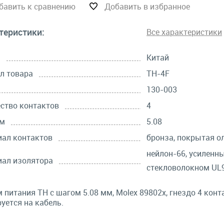
бавить к сравнению
Добавить в избранное
теристики:
Все характеристики
а
Китай
л товара
TH-4F
130-003
ство контактов
4
мм
5.08
ал контактов
бронза, покрытая о
нейлон-66, усиленн
ал изолятора
стекловолокном UL9
 питания TH с шагом 5.08 мм, Molex 89802x, гнездо 4 конт
уется на кабель.