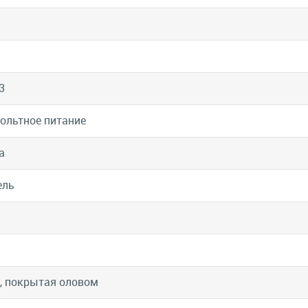
3
ольтное питание
а
ель
, покрытая оловом