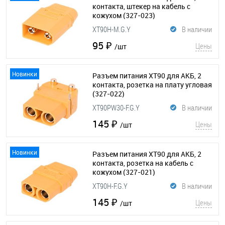
контакта, штекер на кабель с
кожухом
(327-023)
XT90H-M.G.Y
В наличии
95 ₽
Цены
/шт
Новинки
Разъем питания XT90 для АКБ, 2
контакта, розетка на плату угловая
(327-022)
XT90PW30-F.G.Y
В наличии
145 ₽
Цены
/шт
Новинки
Разъем питания XT90 для АКБ, 2
контакта, розетка на кабель с
кожухом
(327-021)
XT90H-F.G.Y
В наличии
145 ₽
Цены
/шт