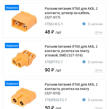
Новинки
Разъем питания XT60 для АКБ, 2
контакта, штекер на кабель
(327-017)
XT60U-M.G.Y
В наличии
48 ₽
Цены
/шт
Новинки
Разъем питания XT60 для АКБ, 2
контакта, розетка на плату,
угловой, SMD
(327-016)
XT60PT-F.G.Y
В наличии
90 ₽
Цены
/шт
Новинки
Разъем питания XT60 для АКБ, 2
контакта, розетка на плату
(327-015)
XT60PB30-F.G.Y
В наличии
50 ₽
Цены
/шт