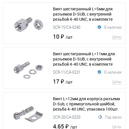
Винт шестигранный L=5мм для
разъемов D-SUB, с внутренней
резьбой 4-40 UNC, в комплекте
гайка, упаковка 100шт.
(115-062)
SCR-15/CA-0240
В наличии
10 ₽
Цены
/шт
Винт шестигранный L=11мм для
разъемов D-SUB, с внутренней
резьбой 4-40 UNC, в комплекте
гайка-шайба-гровер, упаковка
SCR-11/CA-0231
В наличии
100шт.
(115-071)
17 ₽
Цены
/шт
Винт L=12мм для корпуса разъема
D-Sub, с прямоугольной шайбой,
резьба 4-40 UNC, упаковка 100шт.
(115-060)
SCR-20/CA-0220
Под заказ
4.65 ₽
Цены
/шт