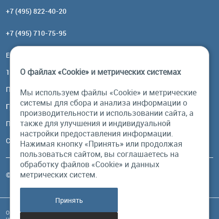
+7 (495) 822-40-20
+7 (495) 710-75-95
Email:
order@brownbear.ru
О файлах «Cookie» и метрических системах
117485, Москва, ул. Профсоюзная, 84/32, корп 1
Посмотреть на карте
Мы используем файлы «Cookie» и метрические
системы для сбора и анализа информации о
График работы
производительности и использовании сайта, а
также для улучшения и индивидуальной
Пн-Пт: с 10:00 до 18:00
настройки предоставления информации.
Сб, Вс: выходной
Нажимая кнопку «Принять» или продолжая
пользоваться сайтом, вы соглашаетесь на
обработку файлов «Cookie» и данных
метрических систем.
© Бурый Медведь MMXXVI. Все права защищены.
Принять
Обращаем Ваше внимание на то, что данный интернет-сайт и его содержимое
носит исключительно информационный характер и ни при каких условиях