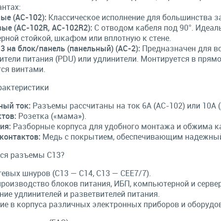
антах:
ые (AC-102):
Классическое исполнение для большинства з
вые (AC-102R, AC-102R2):
С отводом кабеля под 90°. Идеал
ерной стойкой, шкафом или вплотную к стене.
3 на блок/панель (панельный) (AC-2):
Предназначен для вс
ители питания (PDU) или удлинители. Монтируется в прямо
ся винтами.
рактеристики
ый ток:
Разъемы рассчитаны на ток 6А (AC-102) или 10А (
ктов:
Розетка («мама»).
ия:
Разборные корпуса для удобного монтажа и обжима к
контактов:
Медь с покрытием, обеспечивающим надежный 
тся разъемы C13?
тевых шнуров (C13 — C14, C13 — CEE7/7).
производство блоков питания, ИБП, компьютерной и сервер
ние удлинителей и разветвителей питания.
ие в корпуса различных электронных приборов и оборудо