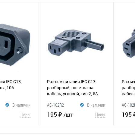
ия IEC C13,
Разъем питания IEC C13
Разъем
ок, 10A
разборный, розетка на
разбор
кабель, угловой, тип 2, 6A
кабель
(140-036)
(140-0
В наличии
AC-102R2
В наличии
AC-102
195 ₽
195 
/шт
Цены
Цены