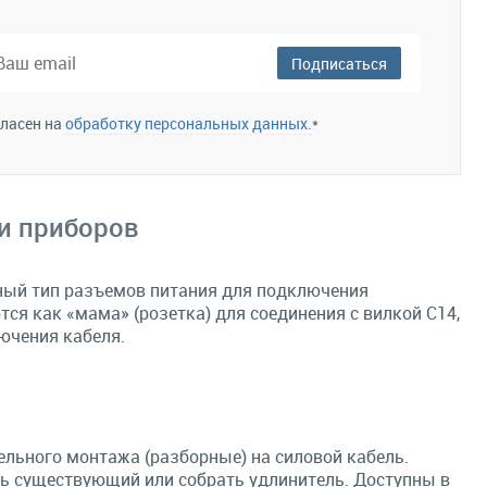
В корзину
В корзину
збранное
Сравнение
В избранное
Сравнение
Подписаться
гласен на
обработку персональных данных.
*
 и приборов
нный тип разъемов питания для подключения
ся как «мама» (розетка) для соединения с вилкой C14,
ючения кабеля.
льного монтажа (разборные) на силовой кабель.
ь существующий или собрать удлинитель. Доступны в