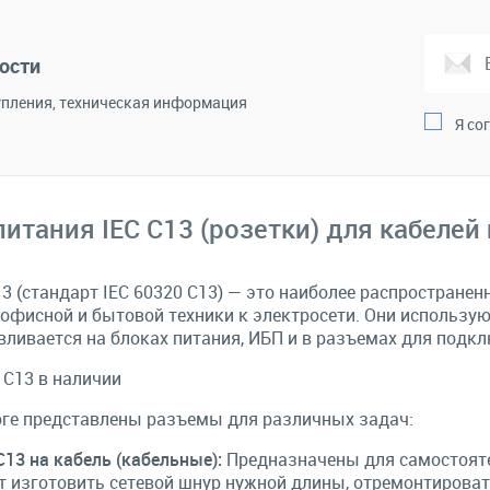
корзину
В корзину
Сравнение
В избранное
Сравнение
В и
ости
пления, техническая информация
Я со
итания IEC C13 (розетки) для кабелей
3 (стандарт IEC 60320 C13) — это наиболее распростране
офисной и бытовой техники к электросети. Они используют
вливается на блоках питания, ИБП и в разъемах для подкл
C13 в наличии
оге представлены разъемы для различных задач:
13 на кабель (кабельные):
Предназначены для самостояте
 изготовить сетевой шнур нужной длины, отремонтироват