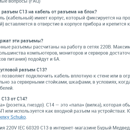
мые вопросы (FAQ)
 разъем C13 на кабель от разъема на блок?
ль (кабельный) имеет корпус, который фиксируется на пр
й) вставляется в отверстие в корпусе прибора и крепится 
ержат эти разъемы?
нные разъемы рассчитаны на работу в сетях 220В. Максим
ольшинства компьютеров, мониторов и серверов достаточн
ов питания) подойдут и 6А.
 угловой разъем C13?
 позволяет подключить кабель вплотную к стене или в огр
льно за серверными стойками, шкафами, в условиях, когд
белей.
 C13 от C14?
» (розетка, гнездо). C14 — это «папа» (вилка), которая о
П или используется как входной разъем на устройствах. К
илку Schuko
.
я 220V IEC 60320 C13 в интернет-магазине Бурый Медвед