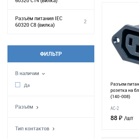
60320 C14 (вилка)
Разъём питания IEC
2
60320 C8 (вилка)
ФИЛЬТР
В наличии
Разъем питан
Да
розетка на бл
(140-008)
Разъём
AC-2
C13
88 ₽
/шт
Тип контактов
розетка