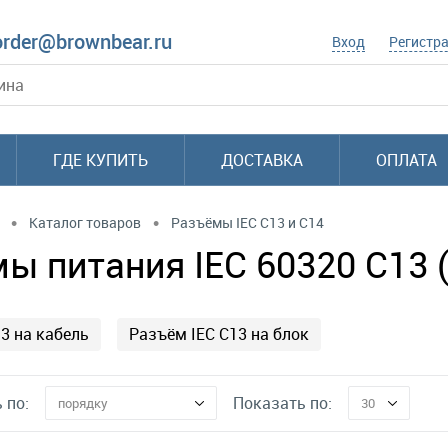
order@brownbear.ru
Вход
Регистр
ГДЕ КУПИТЬ
ДОСТАВКА
ОПЛАТА
•
•
Каталог товаров
Разъёмы IEC C13 и C14
ы питания IEC 60320 C13 
3 на кабель
Разъём IEC C13 на блок
 по:
Показать по:
порядку
30