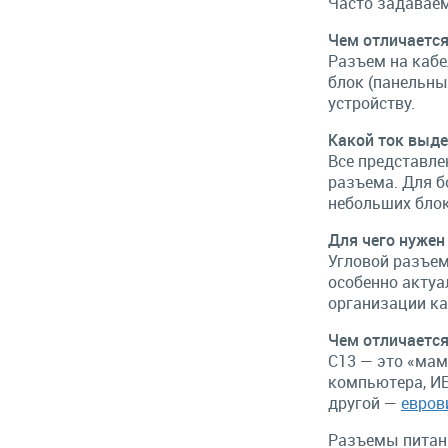
Часто задавае
Чем отличается
Разъем на кабе
блок (панельны
устройству.
Какой ток выд
Все представле
разъема. Для б
небольших блок
Для чего нужен
Угловой разъем
особенно актуа
организации ка
Чем отличается
C13 — это «мама
компьютера, ИБ
другой —
евров
Разъемы питани