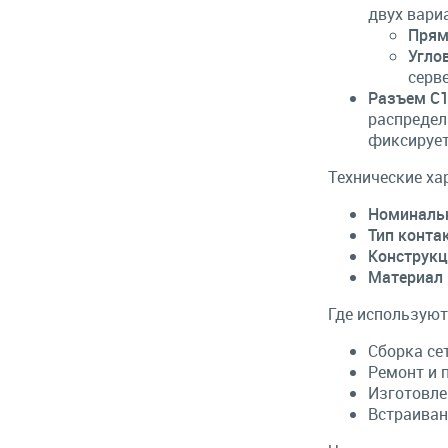
двух вари
Прям
Угло
серв
Разъем C1
распредел
фиксирует
Технические ха
Номинальн
Тип конта
Конструкц
Материал 
Где использую
Сборка се
Ремонт и 
Изготовле
Встраиван