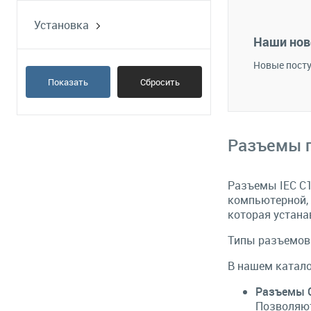
В 
Установка
В избранное
на кабель
Наши нов
на панель/блок
Новые посту
Показать
Сбросить
Разъемы п
Разъемы IEC C1
компьютерной, 
которая устана
Типы разъемов 
В нашем катал
Разъемы C
Позволяют