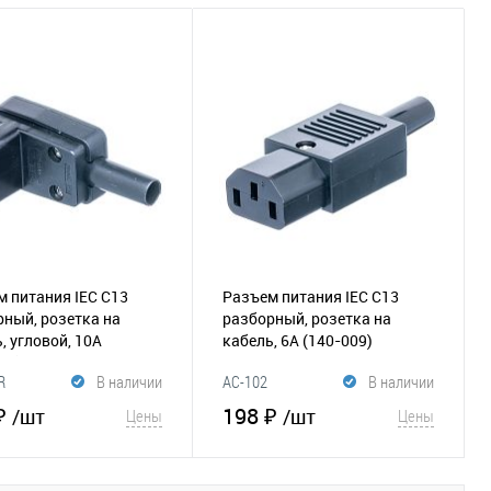
 питания IEC C13
Разъем питания IEC C13
ный, розетка на
разборный, розетка на
, угловой, 10A
кабель, 6А
(140-009)
31)
R
В наличии
AC-102
В наличии
₽
198 ₽
/шт
/шт
Цены
Цены