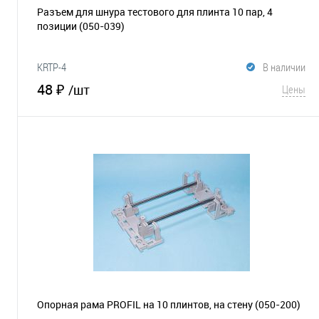
Разъем для шнура тестового для плинта 10 пар, 4
позиции
(050-039)
KRTP-4
В наличии
48 ₽
/шт
Цены
В корзину
В избранное
Сравнение
Опорная рама PROFIL на 10 плинтов, на стену
(050-200)