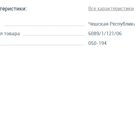
теристики:
Все характеристики
а
Чешская Республик
л товара
6089/1/121/06
050-194