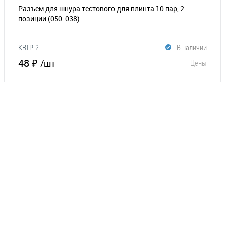
Разъем для шнура тестового для плинта 10 пар, 2
позиции
(050-038)
KRTP-2
В наличии
48 ₽
/шт
Цены
В корзину
В избранное
Сравнение