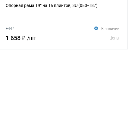
Опорная рама 19" на 15 плинтов, 3U
(050-187)
F447
В наличии
1 658 ₽
/шт
Цены
В корзину
В избранное
Сравнение