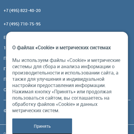
+7 (495) 822-40-20
+7 (495) 710-75-95
Email:
order@brownbear.ru
О файлах «Cookie» и метрических системах
117485, Москва, ул. Профсоюзная, 84/32, корп 1
Посмотреть на карте
Мы используем файлы «Cookie» и метрические
системы для сбора и анализа информации о
График работы
производительности и использовании сайта, а
также для улучшения и индивидуальной
Пн-Пт: с 10:00 до 18:00
настройки предоставления информации.
Сб, Вс: выходной
Нажимая кнопку «Принять» или продолжая
пользоваться сайтом, вы соглашаетесь на
обработку файлов «Cookie» и данных
метрических систем.
© Бурый Медведь MMXXVI. Все права защищены.
Принять
Обращаем Ваше внимание на то, что данный интернет-сайт и его содержимое