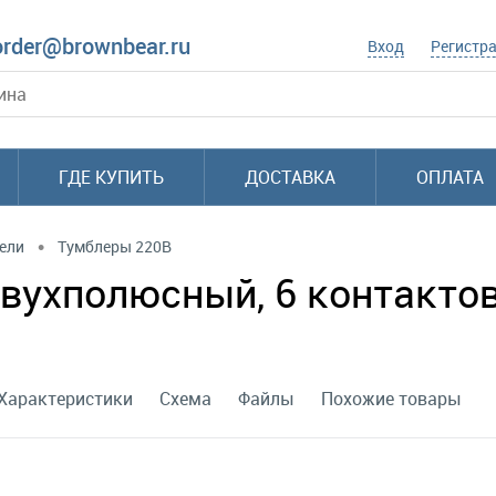
order@brownbear.ru
Вход
Регистр
ГДЕ КУПИТЬ
ДОСТАВКА
ОПЛАТА
•
ели
Тумблеры 220В
ухполюсный, 6 контактов (
Характеристики
Схема
Файлы
Похожие товары