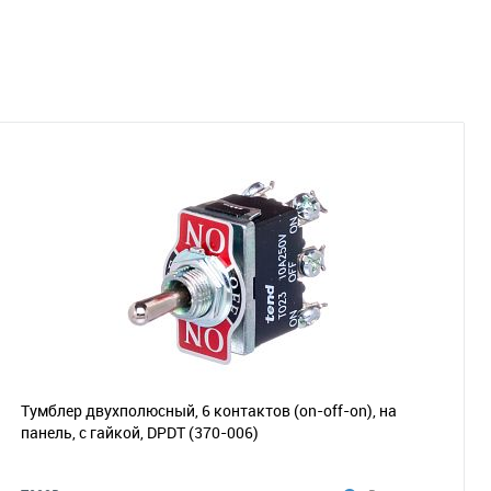
Тумблер двухполюсный, 6 контактов (on-off-on), на
панель, с гайкой, DPDT
(370-006)