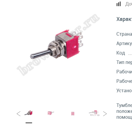
До
Харак
Стран
Артику
Код
Тип пе
Рабочи
Рабоче
Устано
Тумбле
положе
помощ