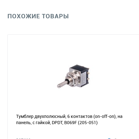
ПОХОЖИЕ ТОВАРЫ
Тумблер двухполюсный, 6 контактов (on-off-on), на
панель, с гайкой, DPDT, B069F
(205-051)