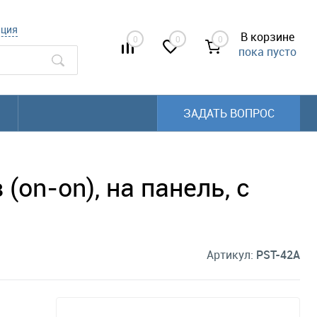
ация
В корзине
0
0
0
пока пусто
ЗАДАТЬ ВОПРОС
on-on), на панель, с
Артикул:
PST-42A