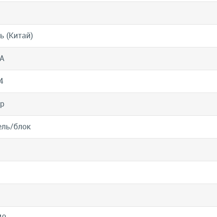
ь (Китай)
A
4
р
ель/блок