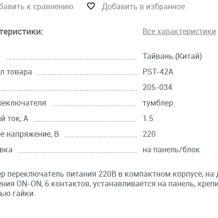
бавить к сравнению
Добавить в избранное
теристики:
Все характеристики
а
Тайвань (Китай)
л товара
PST-42A
205-034
реключателя
тумблер
й ток, А
1.5
е напряжение, В
220
вка
на панель/блок
р переключатель питания 220В в компактном корпусе, на 
ния ON-ON, 6 контактов, устанавливается на панель, крепи
ью гайки.