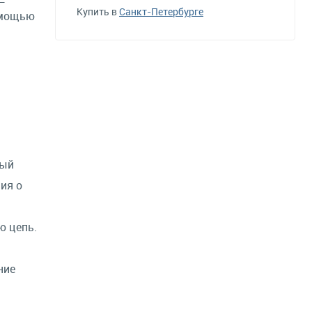
—
Купить в
Санкт-Петербурге
омощью
рый
ия о
ю цепь.
ние