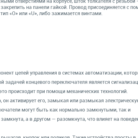
ными отверстиями на корпусе, шток толкателя с резьбой 
закрепить на панели гайкой. Провод присоединяется с п
тип «O» или «U», либо зажимается винтами.
онент цепей управления в системах автоматизации, кото
ой задачей концевого переключателя является сигнализац
 это происходит при помощи механических технологий.
 он активирует его, замыкая или размыкая электрическу
лючатели могут быть как нормально замкнутыми, так и
замкнута, а в другом — разомкнута, что влияет на поведе
рычагов, кнопок или роликов. Такие устройства просты в