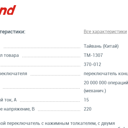
теристики:
Все характеристики
а
Тайвань (Китай)
л товара
TM-1307
370-012
реключателя
переключатель кон
20 000 000 операци
(механич.)
й ток, А
15
е напряжение, В
220
ой переключатель с нажимным толкателем, с двумя