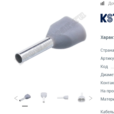
До
Харак
Стран
Артику
Код
Диамет
Контак
На про
Матер
Кабел