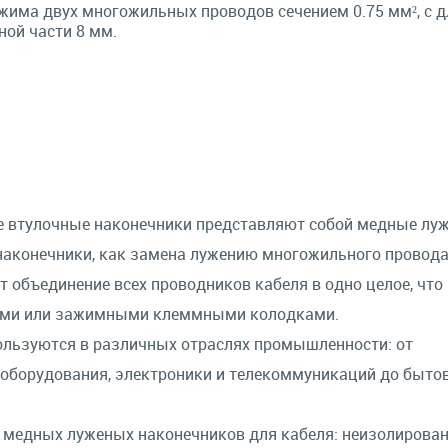
жима двух многожильных проводов сечением 0.75 мм², с 
ой части 8 мм.
е втулочные наконечники представляют собой медные лу
 наконечники, как замена лужению многожильного провода
объединение всех проводников кабеля в одно целое, что
выми или зажимными клеммными колодками.
льзуются в различных отраслях промышленности: от
 оборудования, электроники и телекоммуникаций до быто
медных луженых наконечников для кабеля: неизолирован