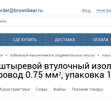
order@brownbear.ru
Вход
Регистр
ГДЕ КУПИТЬ
ДОСТАВКА
ОПЛАТА
•
•
ки
Кабельные наконечники и соединительные гильзы
Нако
к штыревой втулочный из
ровод 0.75 мм², упаковка 
Характеристики
Схема
Файлы
Похожие товары