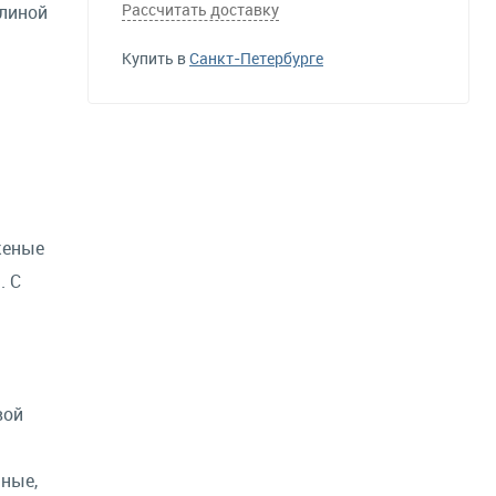
Рассчитать доставку
длиной
Купить в
Санкт-Петербурге
женые
. С
вой
ные,