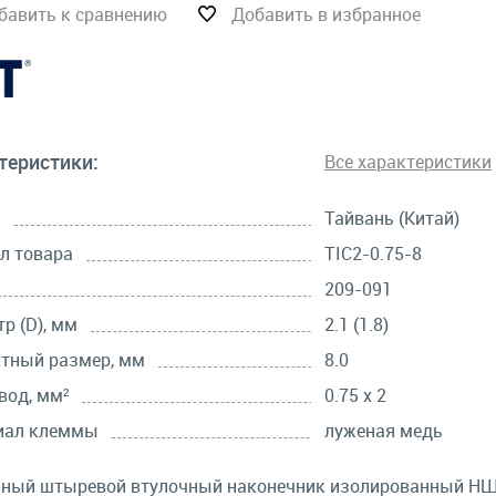
бавить к сравнению
Добавить в избранное
теристики:
Все характеристики
а
Тайвань (Китай)
л товара
TIC2-0.75-8
209-091
р (D), мм
2.1 (1.8)
тный размер, мм
8.0
вод, мм²
0.75 х 2
иал клеммы
луженая медь
ьный штыревой втулочный наконечник изолированный НШ