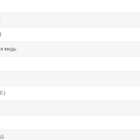
2
)
я медь
0 )
65