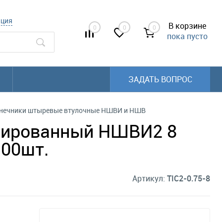
ация
В корзине
0
0
0
пока пусто
ЗАДАТЬ ВОПРОС
нечники штыревые втулочные НШВИ и НШВ
олированный НШВИ2 8
100шт.
Артикул:
TIC2-0.75-8