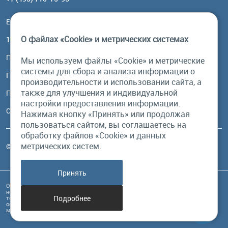
Email:
order@brownbear.ru
О файлах «Cookie» и метрических системах
117485, Москва, ул. Профсоюзная, 84/32, корп 1
Посмотреть на карте
Мы используем файлы «Cookie» и метрические
системы для сбора и анализа информации о
График работы
производительности и использовании сайта, а
также для улучшения и индивидуальной
Пн-Пт: с 10:00 до 18:00
настройки предоставления информации.
Сб, Вс: выходной
Нажимая кнопку «Принять» или продолжая
пользоваться сайтом, вы соглашаетесь на
обработку файлов «Cookie» и данных
метрических систем.
© Бурый Медведь MMXXVI. Все права защищены.
Принять
Обращаем Ваше внимание на то, что данный интернет-сайт и его содержимое
носит исключительно информационный характер и ни при каких условиях
Подробнее
техническая информация, размещенная на сайте, не являются публичной
офертой, определяемой положениями Статьи 437 Гражданского кодекса РФ, и
может быть изменена в любое время без предупреждения.