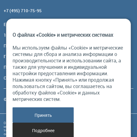
+7 (495) 710-75-95
Email:
order@brownbear.ru
О файлах «Cookie» и метрических системах
117485, Москва, ул. Профсоюзная, 84/32, корп 1
Посмотреть на карте
Мы используем файлы «Cookie» и метрические
системы для сбора и анализа информации о
График работы
производительности и использовании сайта, а
также для улучшения и индивидуальной
Пн-Пт: с 10:00 до 18:00
настройки предоставления информации.
Сб, Вс: выходной
Нажимая кнопку «Принять» или продолжая
пользоваться сайтом, вы соглашаетесь на
обработку файлов «Cookie» и данных
метрических систем.
© Бурый Медведь MMXXVI. Все права защищены.
Принять
Обращаем Ваше внимание на то, что данный интернет-сайт и его содержимое
носит исключительно информационный характер и ни при каких условиях
Подробнее
техническая информация, размещенная на сайте, не являются публичной
офертой, определяемой положениями Статьи 437 Гражданского кодекса РФ, и