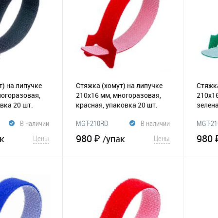
т) на липучке
Стяжка (хомут) на липучке
Стяжка
ногоразовая,
210х16 мм, многоразовая,
210х16
вка 20 шт.
красная, упаковка 20 шт.
зелена
(065-186)
(065-1
В наличии
MGT-210RD
В наличии
MGT-2
980 ₽
980 
к
/упак
Цены
Цены
корзину
В корзину
Сравнение
В избранное
Сравнение
В и