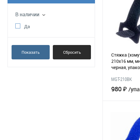
В наличии
Да
Показать
Сбросить
Стяжка (хому
210х16 мм, м
черная, упако
(065-184)
MGT-210BK
980 ₽
/упа
В 
В избранное