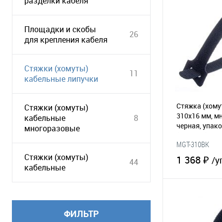
разделки кабеля
Площадки и скобы
26
для крепления кабеля
Стяжки (хомуты)
11
кабельные липучки
Стяжка (хому
Стяжки (хомуты)
310х16 мм, м
кабельные
8
черная, упако
многоразовые
(065-188)
MGT-310BK
Стяжки (хомуты)
1 368 ₽
/у
44
кабельные
В 
ФИЛЬТР
В избранное