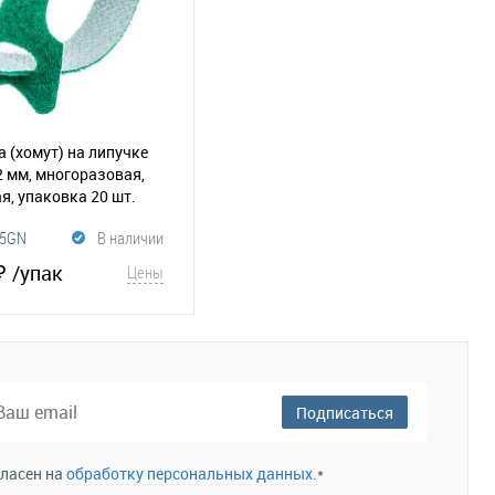
 (хомут) на липучке
 мм, многоразовая,
я, упаковка 20 шт.
79)
35GN
В наличии
₽
/упак
Цены
В корзину
збранное
Сравнение
Подписаться
гласен на
обработку персональных данных.
*