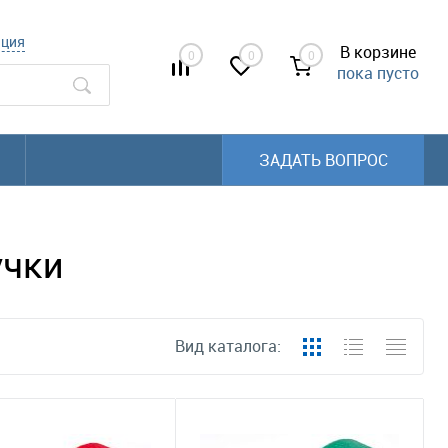
ация
В корзине
0
0
0
пока пусто
ЗАДАТЬ ВОПРОС
учки
Вид каталога: