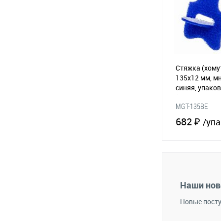
Стяжка (хому
135х12 мм, м
синяя, упаков
(065-181)
MGT-135BE
682 ₽
/упа
В 
В избранное
Наши нов
Новые посту