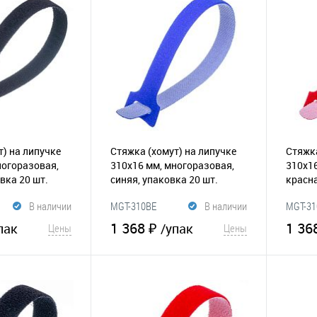
т) на липучке
Стяжка (хомут) на липучке
Стяжка
ногоразовая,
310х16 мм, многоразовая,
310х16
вка 20 шт.
синяя, упаковка 20 шт.
красна
(065-189)
(065-1
В наличии
MGT-310BE
В наличии
MGT-31
1 368 ₽
1 36
пак
/упак
Цены
Цены
корзину
В корзину
Сравнение
В избранное
Сравнение
В и