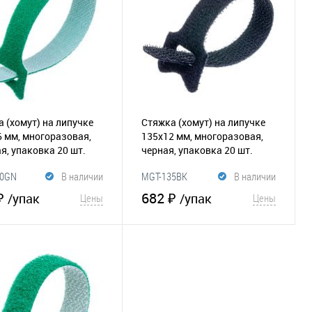
 (хомут) на липучке
Стяжка (хомут) на липучке
 мм, многоразовая,
135х12 мм, многоразовая,
я, упаковка 20 шт.
черная, упаковка 20 шт.
83)
(065-180)
10GN
В наличии
MGT-135BK
В наличии
₽
682 ₽
/упак
/упак
Цены
Цены
В корзину
В корзину
збранное
Сравнение
В избранное
Сравнение