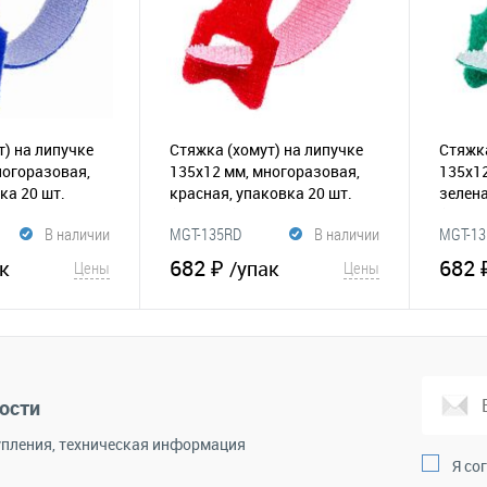
т) на липучке
Стяжка (хомут) на липучке
Стяжка
ногоразовая,
135х12 мм, многоразовая,
135х12
ка 20 шт.
красная, упаковка 20 шт.
зелена
(065-182)
(065-1
В наличии
MGT-135RD
В наличии
MGT-1
682 ₽
682 
к
/упак
Цены
Цены
корзину
В корзину
Сравнение
В избранное
Сравнение
В и
ости
пления, техническая информация
Я со