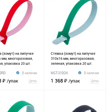
 (хомут) на липучке
Стяжка (хомут) на липучке
 мм, многоразовая,
310х16 мм, многоразовая,
я, упаковка 20 шт.
зеленая, упаковка 20 шт.
90)
(065-187)
0RD
В наличии
MGT-310GN
В наличии
8 ₽
1 368 ₽
/упак
/упак
Цены
Цены
В корзину
В корзину
збранное
Сравнение
В избранное
Сравнение