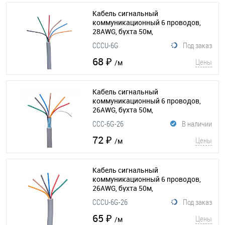
Кабель сигнальный
коммуникационный 6 проводов,
28AWG, бухта 50м,
неэкранированный, серый
CCCU-6G
Под заказ
(015-186)
68 ₽
Цены
/м
Кабель сигнальный
коммуникационный 6 проводов,
26AWG, бухта 50м,
экранированный, серый
(015-200)
CCC-6G-26
В наличии
72 ₽
Цены
/м
Кабель сигнальный
коммуникационный 6 проводов,
26AWG, бухта 50м,
неэкранированный, серый
CCCU-6G-26
Под заказ
(015-194)
65 ₽
Цены
/м