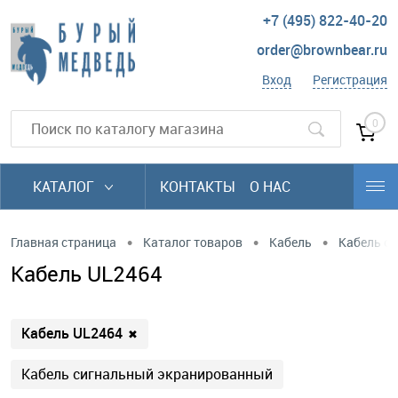
+7 (495) 822-40-20
order@brownbear.ru
Вход
Регистрация
0
КАТАЛОГ
КОНТАКТЫ
О НАС
•
•
•
Главная страница
Каталог товаров
Кабель
Кабель си
Кабель UL2464
Кабель UL2464
✖
Кабель сигнальный экранированный