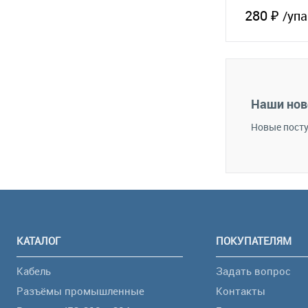
280 ₽
/упа
В 
В избранное
Наши нов
Новые посту
КАТАЛОГ
ПОКУПАТЕЛЯМ
Кабель
Задать вопрос
Разъёмы промышленные
Контакты