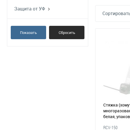
Защита от УФ
Сортировать
неустойчивая к
ультрафиолету
Показать
Сбросить
Стяжка (хому
многоразовая 
белая, упаков
(065-129)
RCV-150