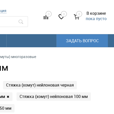
ация
В корзине
0
0
0
пока пусто
ЗАДАТЬ ВОПРОС
омуты) многоразовые
мм
Стяжка (хомут) нейлоновая черная
 мм
Стяжка (хомут) нейлоновая 100 мм
✖
250 мм