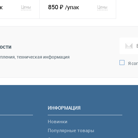
850 ₽
к
/упак
Цены
Цены
корзину
В корзину
Сравнение
В избранное
Сравнение
ости
пления, техническая информация
Я со
ИНФОРМАЦИЯ
Новинки
Популярные товары