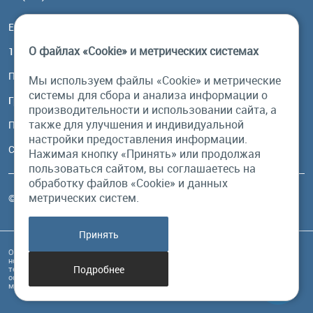
Email:
order@brownbear.ru
О файлах «Cookie» и метрических системах
117485, Москва, ул. Профсоюзная, 84/32, корп 1
Посмотреть на карте
Мы используем файлы «Cookie» и метрические
системы для сбора и анализа информации о
График работы
производительности и использовании сайта, а
также для улучшения и индивидуальной
Пн-Пт: с 10:00 до 18:00
настройки предоставления информации.
Сб, Вс: выходной
Нажимая кнопку «Принять» или продолжая
пользоваться сайтом, вы соглашаетесь на
обработку файлов «Cookie» и данных
метрических систем.
© Бурый Медведь MMXXVI. Все права защищены.
Принять
Обращаем Ваше внимание на то, что данный интернет-сайт и его содержимое
носит исключительно информационный характер и ни при каких условиях
Подробнее
техническая информация, размещенная на сайте, не являются публичной
офертой, определяемой положениями Статьи 437 Гражданского кодекса РФ, и
может быть изменена в любое время без предупреждения.