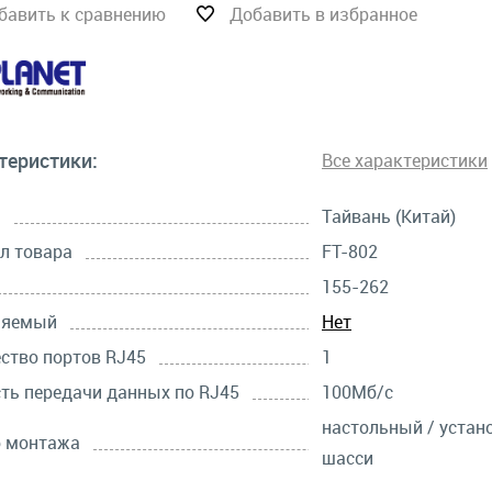
бавить к сравнению
Добавить в избранное
теристики:
Все характеристики
а
Тайвань (Китай)
л товара
FT-802
155-262
ляемый
Нет
ство портов RJ45
1
ть передачи данных по RJ45
100Мб/с
настольный / устан
б монтажа
шасси