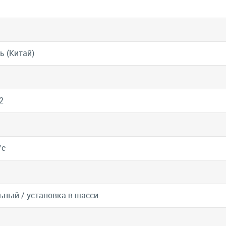
ь (Китай)
2
/с
ьный / установка в шасси