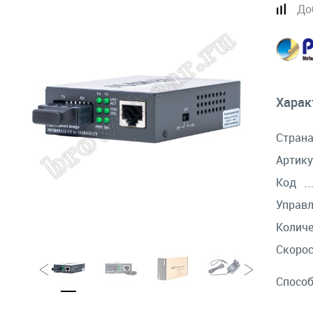
До
Харак
Стран
Артику
Код
Управ
Количе
Скорос
Спосо