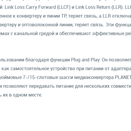
nk Loss Carry Forward (LLCF) и Link Loss Return (LLR). LL
нное к конвертеру и линии TP, теряет связь, а LLR отключ
вертеру и оптоволоконной линии, теряет связь. Эти функц
емах с канальной средой и обеспечивают эффективные р
льзовании благодаря функции Plug and Play. Он позволяе
 как самостоятельное устройство при питании от адаптер
-дюймовые 7-/15-слотовые шасси медиаконвертера PLANE
 позволяют передавать питание для нескольких совмес
 их в одном месте.