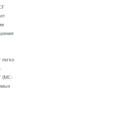
CF
ает
ии
ешения
т легко
а
T (MC-
тимых