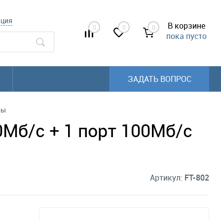
ация
В корзине
0
0
0
пока пусто
ЗАДАТЬ ВОПРОС
ры
Мб/с + 1 порт 100Мб/с
Артикул:
FT-802