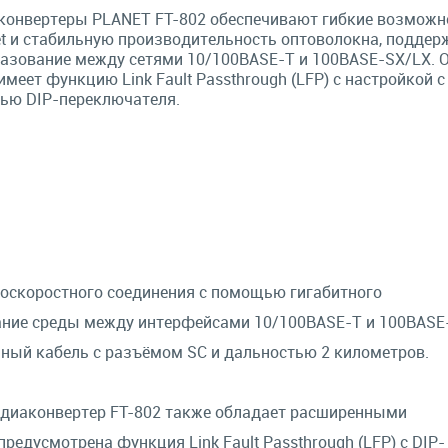
онвертеры PLANET FT-802 обеспечивают гибкие возможн
et и стабильную производительность оптоволокна, поддер
азование между сетями 10/100BASE-T и 100BASE-SX/LX. 
имеет функцию Link Fault Passthrough (LFP) с настройкой с
ью DIP-переключателя.
коскоростного соединения с помощью гигабитного
вание среды между интерфейсами 10/100BASE-T и 100BASE
ный кабель с разъёмом SС и дальностью 2 километров.
едиаконвертер FT-802 также обладает расширенными
едусмотрена функция Link Fault Passthrough (LFP) с DIP-