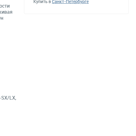
Купить в
Санкт-Петербурге
ости
живая
Он
-SX/LX,