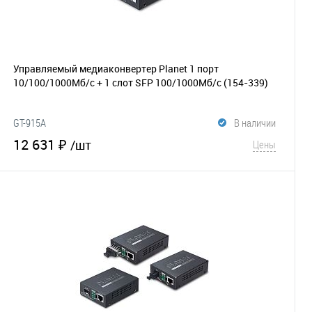
Управляемый медиаконвертер Planet 1 порт
10/100/1000Мб/с + 1 слот SFP 100/1000Мб/с
(154-339)
GT-915A
В наличии
12 631 ₽
/шт
Цены
В корзину
В избранное
Сравнение