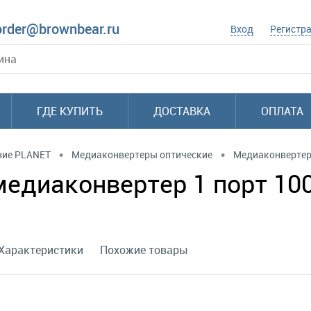
order@brownbear.ru
Вход
Регистр
ГДЕ КУПИТЬ
ДОСТАВКА
ОПЛАТА
•
•
ние PLANET
Медиаконвертеры оптические
Медиаконверте
едиаконвертер 1 порт 100
Характеристики
Похожие товары