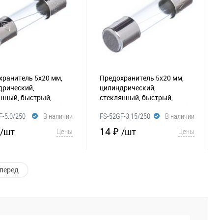
хранитель 5х20 мм,
Предохранитель 5х20 мм,
дрический,
цилиндрический,
янный, быстрый,
стеклянный, быстрый,
50В (GFE)
(116-069)
3.15А/250В (GFE)
(116-011)
F-5.0/250
В наличии
FS-52GF-3.15/250
В наличии
14 ₽
/шт
/шт
Цены
Цены
В корзину
В корзину
перед
збранное
Сравнение
В избранное
Сравнение