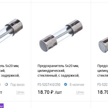
корзину
В корзину
В и
Сравнение
В избранное
Сравнение
ль 5х20 мм,
Предохранитель 5х20 мм,
Предо
ий,
цилиндрический,
цилин
с задержкой,
стеклянный, с задержкой,
стекля
)
(116-024)
4А/250В (GSL)
(116-023)
3.15А/
0
Под заказ
FS-52GT-4.0/250
В наличии
FS-52GT
18.70 ₽
18.7
т
/шт
Цены
Цены
ры