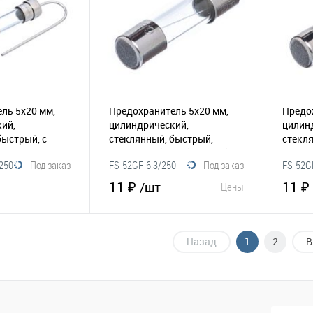
ль 5х20 мм,
Предохранитель 5х20 мм,
Предо
ий,
цилиндрический,
цилин
быстрый, с
стеклянный, быстрый,
стекл
5А/250В (GFP)
6.3A/250В (GFE)
(116-070)
5.0A/2
250
Под заказ
FS-52GF-6.3/250
Под заказ
FS-52G
11 ₽
11 ₽
/шт
Цены
корзину
В корзину
Назад
1
2
В
Сравнение
В избранное
Сравнение
В и