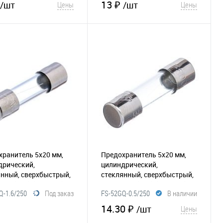
13 ₽
/шт
/шт
Цены
Цены
В корзину
В корзину
збранное
Сравнение
В избранное
Сравнение
хранитель 5х20 мм,
Предохранитель 5х20 мм,
дрический,
цилиндрический,
янный, сверхбыстрый,
стеклянный, сверхбыстрый,
50В (UFE)
(116-035)
0.5А/250В (UFE)
(116-033)
Q-1.6/250
Под заказ
FS-52GQ-0.5/250
В наличии
14.30 ₽
/шт
Цены