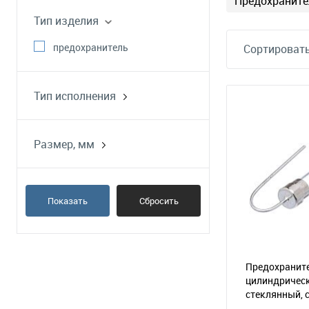
Предохраните
с задержкой
Тип изделия
сверхбыстрый
предохранитель
Сортировать
Тип исполнения
керамический корпус
стеклянный корпус
Размер, мм
5х20
Показать
Сбросить
Предохраните
цилиндрическ
стеклянный, 
с выводами, 