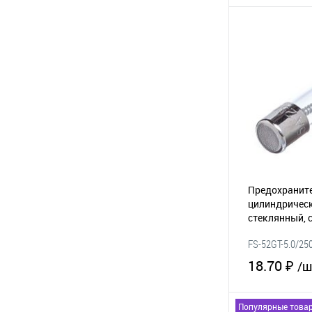
В 
В избранное
Предохраните
цилиндрическ
стеклянный, 
5А/250В (GSL
FS-52GT-5.0/25
18.70 ₽
/ш
Популярные това