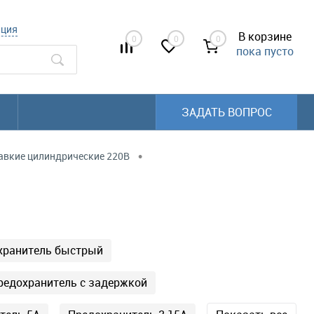
ация
В корзине
0
0
0
пока пусто
ЗАДАТЬ ВОПРОС
•
авкие цилиндрические 220В
хранитель быстрый
редохранитель с задержкой