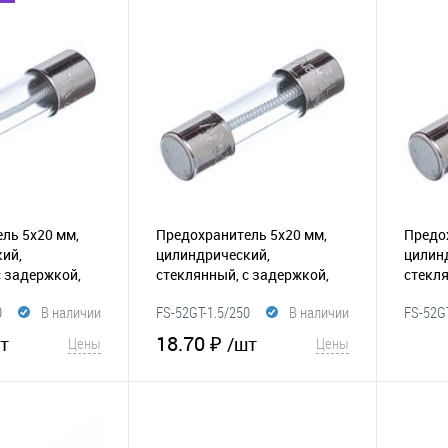
корзину
В корзину
Сравнение
В избранное
Сравнение
В и
ль 5х20 мм,
Предохранитель 5х20 мм,
Предо
ий,
цилиндрический,
цилин
с задержкой,
стеклянный, с задержкой,
стекля
)
(116-019)
1.5А/250В (GSL)
(116-075)
1.25А/
0
В наличии
FS-52GT-1.5/250
В наличии
FS-52GT
18.70 ₽
т
/шт
Цены
Цены
корзину
В корзину