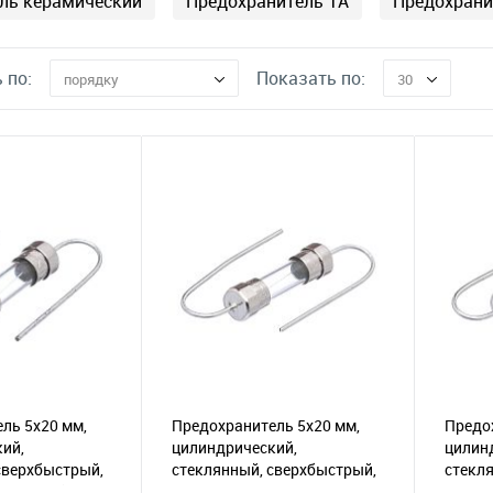
ль керамический
Предохранитель 1А
Предохрани
 по:
Показать по:
порядку
30
ль 5х20 мм,
Предохранитель 5х20 мм,
Предо
ий,
цилиндрический,
цилин
сверхбыстрый,
стеклянный, сверхбыстрый,
стекл
5А/250В (UFE-
с выводами, 3.15А/250В
с выво