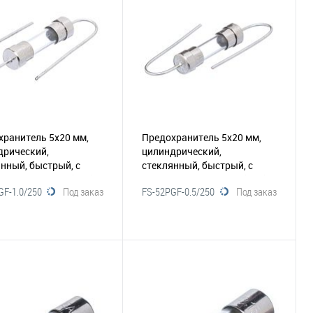
збранное
Сравнение
В избранное
Сравнение
хранитель 5х20 мм,
Предохранитель 5х20 мм,
дрический,
цилиндрический,
нный, быстрый, с
стеклянный, быстрый, с
ами 1.0А/250В (GFP)
выводами 0.5А/250В (GFP)
GF-1.0/250
Под заказ
FS-52PGF-0.5/250
Под заказ
15)
(116-014)
В корзину
В корзину
збранное
Сравнение
В избранное
Сравнение