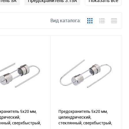
тель 5А
Предохранитель 3.15А
Показать все
Вид каталога:
хранитель 5х20 мм,
Предохранитель 5х20 мм,
дрический,
цилиндрический,
янный, сверхбыстрый,
стеклянный, сверхбыстрый,
дами, 2А/250В (UFE-
с выводами, 1А/250В (UFE-