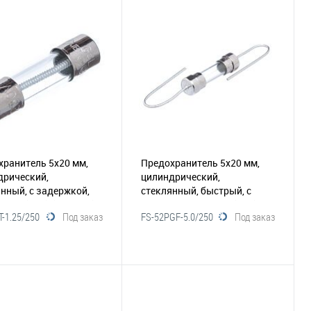
В корзину
В корзину
збранное
Сравнение
В избранное
Сравнение
хранитель 5х20 мм,
Предохранитель 5х20 мм,
дрический,
цилиндрический,
нный, с задержкой,
стеклянный, быстрый, с
250В (GSL)
(116-020)
выводами 5А/250В (GFP)
-1.25/250
Под заказ
FS-52PGF-5.0/250
Под заказ
(116-018)
В корзину
В корзину