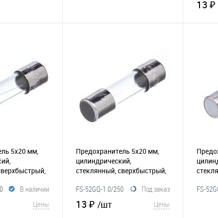
13 ₽
корзину
В корзину
Сравнение
В избранное
Сравнение
В и
ль 5х20 мм,
Предохранитель 5х20 мм,
Предо
ий,
цилиндрический,
цилин
сверхбыстрый,
стеклянный, сверхбыстрый,
стекл
)
(116-036)
1А/250В (UFE)
(116-034)
1.6А/2
0
В наличии
FS-52GQ-1.0/250
Под заказ
FS-52G
13 ₽
/шт
Цены
Цены