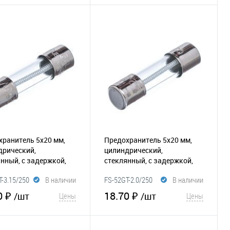
В корзину
В корзину
збранное
Сравнение
В избранное
Сравнение
хранитель 5х20 мм,
Предохранитель 5х20 мм,
дрический,
цилиндрический,
нный, с задержкой,
стеклянный, с задержкой,
250В (GSL)
(116-022)
2А/250В (GSL)
(116-021)
-3.15/250
В наличии
FS-52GT-2.0/250
В наличии
0 ₽
18.70 ₽
/шт
/шт
Цены
Цены