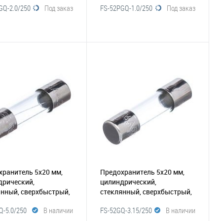
GQ-2.0/250
Под заказ
FS-52PGQ-1.0/250
Под заказ
6-042)
A)
(116-040)
В корзину
В корзину
збранное
Сравнение
В избранное
Сравнение
хранитель 5х20 мм,
Предохранитель 5х20 мм,
дрический,
цилиндрический,
янный, сверхбыстрый,
стеклянный, сверхбыстрый,
0В (UFE)
(116-038)
3.15А/250В (UFE)
(116-037)
Q-5.0/250
В наличии
FS-52GQ-3.15/250
В наличии