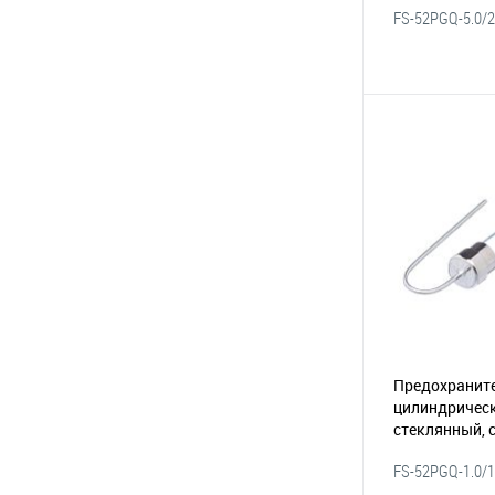
FS-52PGQ-5.0/
A)
(116-044)
В 
В избранное
Предохраните
цилиндрическ
стеклянный, 
с выводами, 
FS-52PGQ-1.0/
(0.5А/250В)(