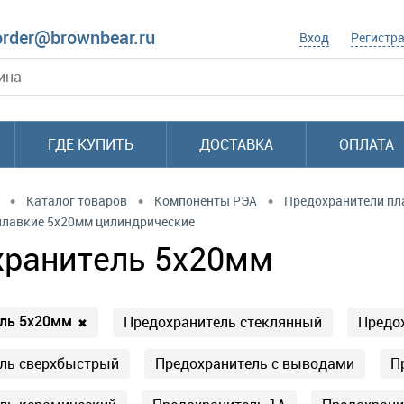
order@brownbear.ru
Вход
Регистр
ГДЕ КУПИТЬ
ДОСТАВКА
ОПЛАТА
•
•
•
Каталог товаров
Компоненты РЭА
Предохранители пл
плавкие 5x20мм цилиндрические
хранитель 5х20мм
ль 5х20мм
Предохранитель стеклянный
Предо
✖
ль сверхбыстрый
Предохранитель с выводами
П