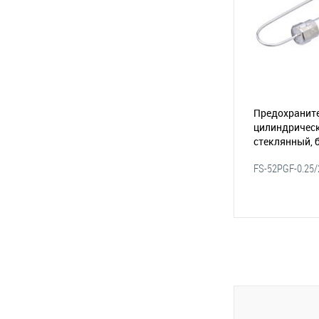
Предохраните
цилиндрическ
стеклянный, 
выводами 0.2
FS-52PGF-0.25/
(116-013)
В 
В избранное