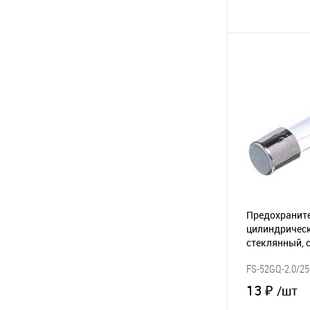
(116-073)
В 
В избранное
Предохраните
цилиндрическ
стеклянный, 
2А/250В (UFE
FS-52GQ-2.0/25
13 ₽
/шт