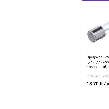
В 
В избранное
Предохраните
цилиндрическ
стеклянный, 
1А/250В (GSL
FS-52GT-1.0/25
18.70 ₽
/ш
В 