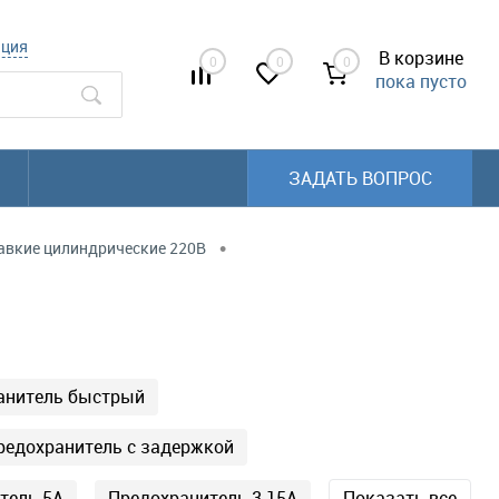
ация
В корзине
0
0
0
пока пусто
ЗАДАТЬ ВОПРОС
•
авкие цилиндрические 220В
анитель быстрый
редохранитель с задержкой
тель 5А
Предохранитель 3.15А
Показать все