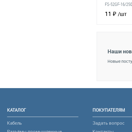
FS-52GF-16/25
11 ₽
/шт
В 
В избранное
Наши нов
Новые посту
КАТАЛОГ
ПОКУПАТЕЛЯМ
Кабель
Задать вопрос
Разъёмы промышленные
Контакты