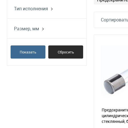
Тип исполнения
стеклянный корпус
Сортировать
Размер, мм
5х20
Показать
Сбросить
Предохраните
цилиндрическ
стеклянный, 
16А/250В (GF