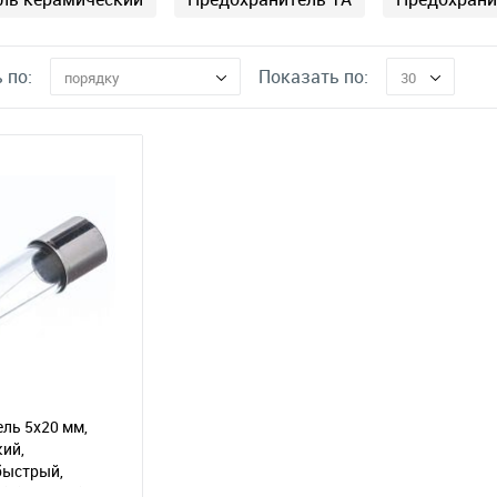
 по:
Показать по:
порядку
30
ль 5х20 мм,
ий,
быстрый,
E)
(116-012)