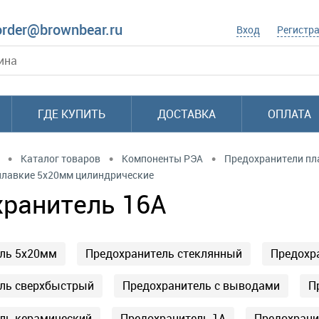
order@brownbear.ru
Вход
Регистр
ГДЕ КУПИТЬ
ДОСТАВКА
ОПЛАТА
•
•
•
Каталог товаров
Компоненты РЭА
Предохранители пл
плавкие 5x20мм цилиндрические
ранитель 16А
ль 5х20мм
Предохранитель стеклянный
Предохр
ль сверхбыстрый
Предохранитель с выводами
П
ль керамический
Предохранитель 1А
Предохрани