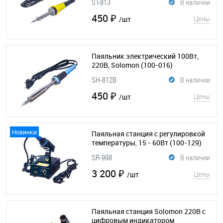
ST-813
В наличии
450 ₽
Цены
/шт
Паяльник электрический 100Вт,
220В, Solomon
(100-016)
SH-812B
В наличии
450 ₽
Цены
/шт
Новинки
Паяльная станция с регулировкой
температуры, 15 - 60Вт
(100-129)
SR-998
В наличии
3 200 ₽
Цены
/шт
Паяльная станция Solomon 220В с
цифровым индикатором