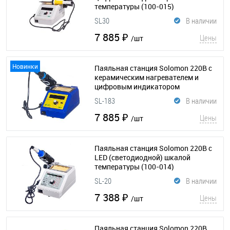
температуры
(100-015)
SL30
В наличии
7 885 ₽
Цены
/шт
Новинки
Паяльная станция Solomon 220В с
керамическим нагревателем и
цифровым индикатором
температуры
(100-135)
SL-183
В наличии
7 885 ₽
Цены
/шт
Паяльная станция Solomon 220В с
LED (светодиодной) шкалой
температуры
(100-014)
SL-20
В наличии
7 388 ₽
Цены
/шт
Паяльная станция Solomon 220В