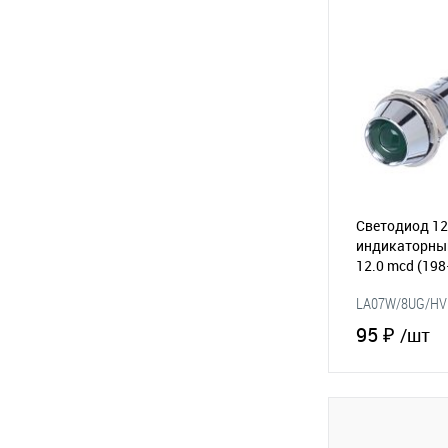
В избранное
Светодиод 12
индикаторный
12.0 mcd
(198
LA07W/8UG/HV
95 ₽
/шт
В 