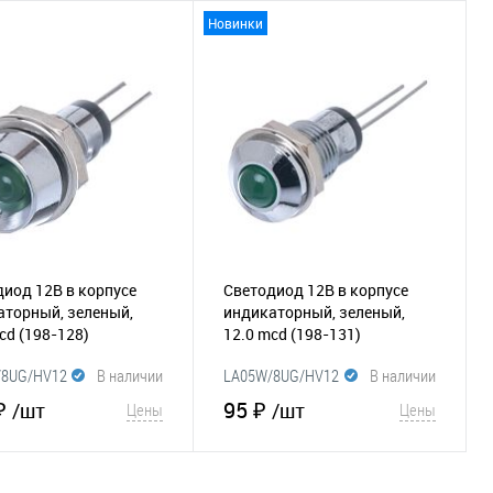
Новинки
В корзину
В корзину
збранное
Сравнение
В избранное
Сравнение
иод 12В в корпусе
Светодиод 12В в корпусе
аторный, зеленый,
индикаторный, зеленый,
mcd
(198-128)
12.0 mcd
(198-131)
/8UG/HV12
В наличии
LA05W/8UG/HV12
В наличии
₽
95 ₽
/шт
/шт
Цены
Цены
В корзину
В корзину