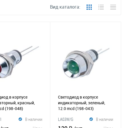
Вид каталога:
иод в корпусе
Светодиод в корпусе
аторный, красный,
индикаторный, зеленый,
mcd
(198-048)
12.0 mcd
(198-043)
I
В наличии
LA03W/G
В наличии
Цены
Цены