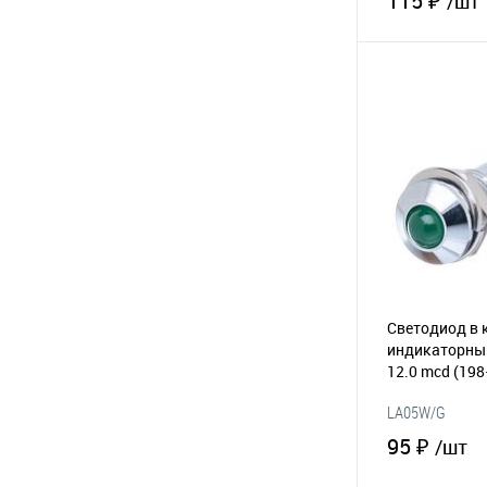
115 ₽
/шт
В 
В избранное
Светодиод в 
индикаторный
12.0 mcd
(198
LA05W/G
95 ₽
/шт