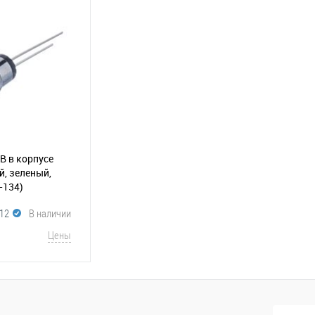
Сравнение
В избранное
Сравнение
В и
В в корпусе
, зеленый,
-134)
12
В наличии
Цены
корзину