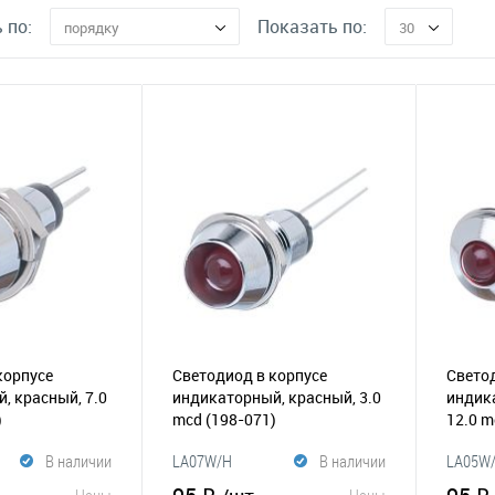
 по:
Показать по:
порядку
30
корпусе
Светодиод в корпусе
Светод
, красный, 7.0
индикаторный, красный, 3.0
индик
)
mcd
(198-071)
12.0 
В наличии
LA07W/H
В наличии
LA05W/
Цены
Цены