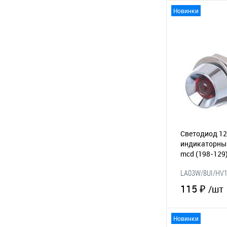
Новинки
В 
В избранное
Светодиод 12
индикаторный
mcd
(198-129
LA03W/8UI/HV
115 ₽
/шт
Новинки
В 