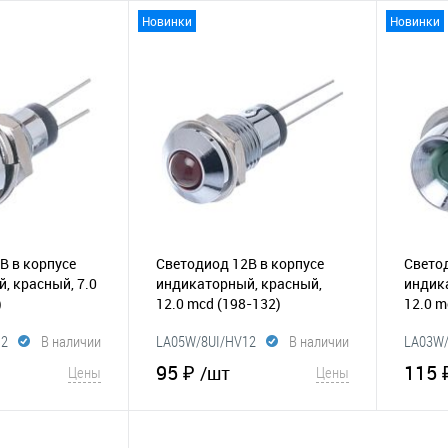
Новинки
Новинки
корзину
В корзину
Сравнение
В избранное
Сравнение
В и
В в корпусе
Светодиод 12В в корпусе
Светод
, красный, 7.0
индикаторный, красный,
индик
)
12.0 mcd
(198-132)
12.0 
12
В наличии
LA05W/8UI/HV12
В наличии
LA03W
95 ₽
115 
/шт
Цены
Цены
корзину
В корзину