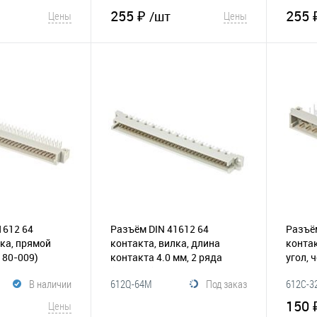
255 ₽
255 
/шт
Цены
Цены
корзину
В корзину
Сравнение
В избранное
Сравнение
В и
1612 64
Разъём DIN 41612 64
Разъём
лка, прямой
контакта, вилка, длина
контак
180-009)
контакта 4.0 мм, 2 ряда
угол, 
(180-029)
(185-0
В наличии
612Q-64M
Под заказ
612C-3
150 
Цены