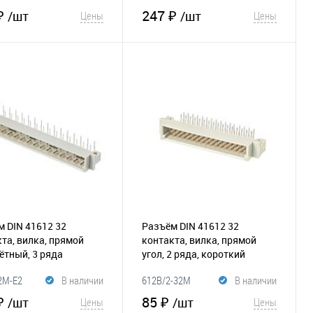
₽
247 ₽
/шт
/шт
Цены
Цены
В корзину
В корзину
збранное
Сравнение
В избранное
Сравнение
 DIN 41612 32
Разъём DIN 41612 32
та, вилка, прямой
контакта, вилка, прямой
чётный, 3 ряда
угол, 2 ряда, короткий
24)
(180-035)
2M-E2
В наличии
612B/2-32M
В наличии
₽
85 ₽
/шт
/шт
Цены
Цены