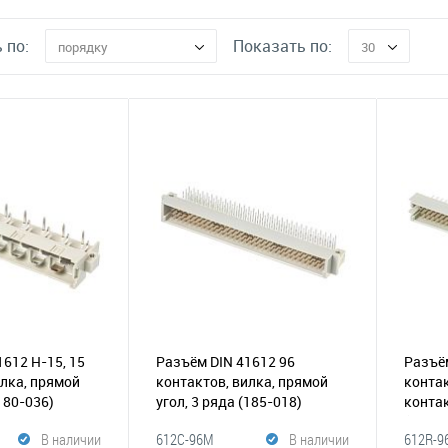
 по:
Показать по:
порядку
30
1612 H-15, 15
Разъём DIN 41612 96
Разъём
илка, прямой
контактов, вилка, прямой
контак
180-036)
угол, 3 ряда
(185-018)
контак
(185-0
В наличии
612C-96M
В наличии
612R-9