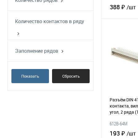
Количество рядов
388 ₽
/шт
Количество контактов в ряду
В 
В избранное
Заполнение рядов
a+b
a+b+c
Показать
Сбросить
a-c
a-c, четное
Разъём DIN 4
контакта, ви
угол, 2 ряда
(
612B-64M
193 ₽
/шт