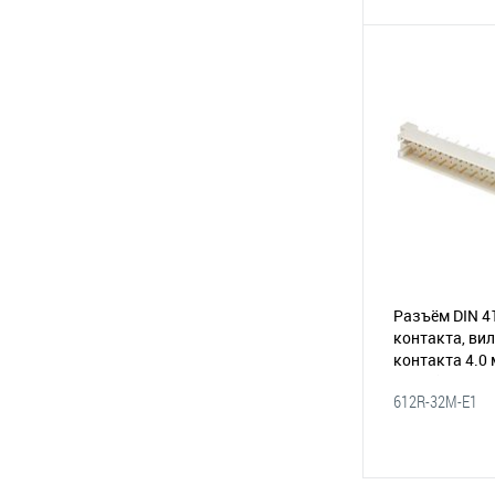
В 
В избранное
Разъём DIN 4
контакта, вил
контакта 4.0 
ряда
(185-02
612R-32M-E1