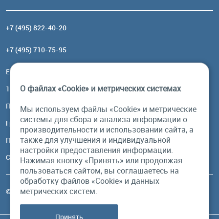
+7 (495) 822-40-20
+7 (495) 710-75-95
Email:
order@brownbear.ru
О файлах «Cookie» и метрических системах
117485, Москва, ул. Профсоюзная, 84/32, корп 1
Посмотреть на карте
Мы используем файлы «Cookie» и метрические
системы для сбора и анализа информации о
График работы
производительности и использовании сайта, а
также для улучшения и индивидуальной
Пн-Пт: с 10:00 до 18:00
настройки предоставления информации.
Сб, Вс: выходной
Нажимая кнопку «Принять» или продолжая
пользоваться сайтом, вы соглашаетесь на
обработку файлов «Cookie» и данных
метрических систем.
© Бурый Медведь MMXXVI. Все права защищены.
Принять